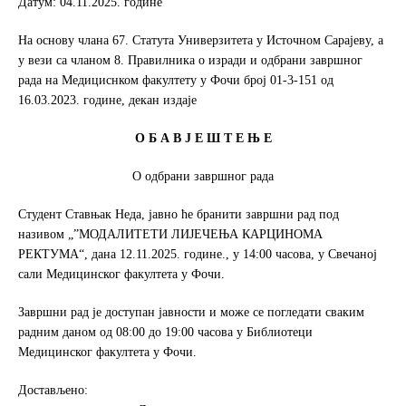
Датум: 04.11.2025. године
o
e
o
r
На основу члана 67. Статута Универзитета у Источном Сарајеву, а
k
у вези са чланом 8. Правилника о изради и одбрани завршног
рада на Медициснком факултету у Фочи број 01-3-151 од
16.03.2023. године, декан издаје
О Б А В Ј Е Ш Т Е Њ Е
О одбрани завршног рада
Студент Ставњак Неда, јавно ће бранити завршни рад под
називом „”МОДАЛИТЕТИ ЛИЈЕЧЕЊА КАРЦИНОМА
РЕКТУМА“, дана 12.11.2025. године., у 14:00 часова, у Свечаној
сали Медицинског факултета у Фочи.
Завршни рад је доступан јавности и може се погледати сваким
радним даном од 08:00 до 19:00 часова у Библиотеци
Медицинског факултета у Фочи.
Достављено: