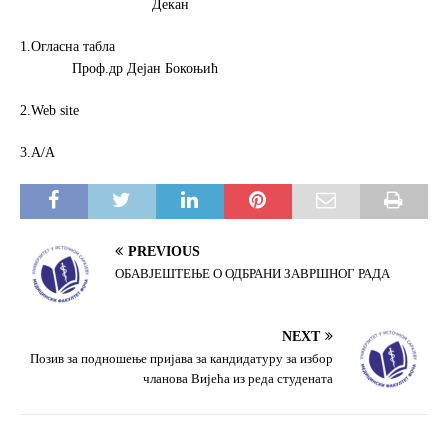
Декан
1.Огласна табла
Проф.др Дејан Бокоњић
2.Web site
3.А/А
PREVIOUS
ОБАВЈЕШТЕЊЕ О ОДБРАНИ ЗАВРШНОГ РАДА
NEXT
Позив за подношење пријава за кандидатуру за избор
чланова Вијећа из реда студената