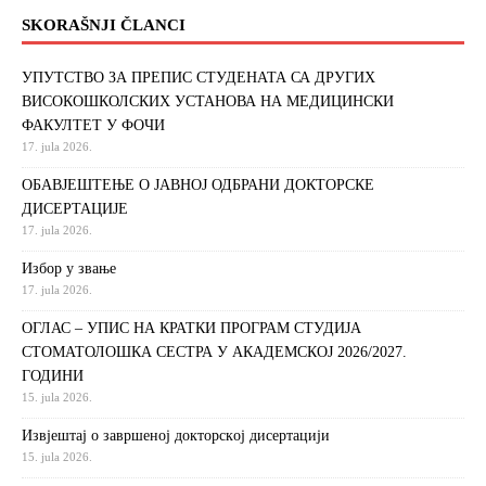
SKORAŠNJI ČLANCI
УПУТСТВО ЗА ПРЕПИС СТУДЕНАТА СА ДРУГИХ
ВИСОКОШКОЛСКИХ УСТАНОВА НА МЕДИЦИНСКИ
ФАКУЛТЕТ У ФОЧИ
17. jula 2026.
ОБАВЈЕШТЕЊЕ О ЈАВНОЈ ОДБРАНИ ДОКТОРСКЕ
ДИСЕРТАЦИЈЕ
17. jula 2026.
Избор у звање
17. jula 2026.
ОГЛАС – УПИС НА КРАТКИ ПРОГРАМ СТУДИЈА
СТОМАТОЛОШКА СЕСТРА У АКАДЕМСКОЈ 2026/2027.
ГОДИНИ
15. jula 2026.
Извjeштaj o зaвршeнoj дoктoрскoj дисeртaциjи
15. jula 2026.