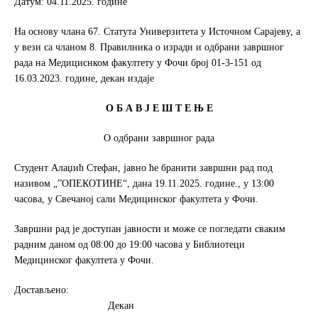
Датум: 04.11.2025. године
o
e
o
r
На основу члана 67. Статута Универзитета у Источном Сарајеву, а
k
у вези са чланом 8. Правилника о изради и одбрани завршног
рада на Медициснком факултету у Фочи број 01-3-151 од
16.03.2023. године, декан издаје
О Б А В Ј Е Ш Т Е Њ Е
О одбрани завршног рада
Студент Алаџић Стефан, јавно ће бранити завршни рад под
називом „”ОПЕКОТИНЕ“, дана 19.11.2025. године., у 13:00
часова, у Свечаној сали Медицинског факултета у Фочи.
Завршни рад је доступан јавности и може се погледати сваким
радним даном од 08:00 до 19:00 часова у Библиотеци
Медицинског факултета у Фочи.
Достављено:
Декан