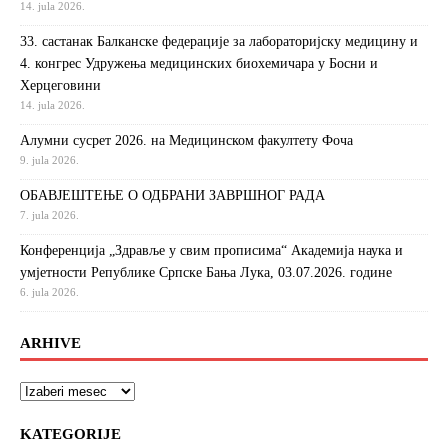
14. jula 2026.
33. састанак Балканске федерације за лабораторијску медицину и
4. конгрес Удружења медицинских биохемичара у Босни и
Херцеговини
14. jula 2026.
Алумни сусрет 2026. на Медицинском факултету Фоча
9. jula 2026.
ОБАВЈЕШТЕЊЕ О ОДБРАНИ ЗАВРШНОГ РАДА
7. jula 2026.
Конференција „Здравље у свим прописима“ Академија наука и
умјетности Републике Српске Бања Лука, 03.07.2026. године
6. jula 2026.
ARHIVE
KATEGORIJE