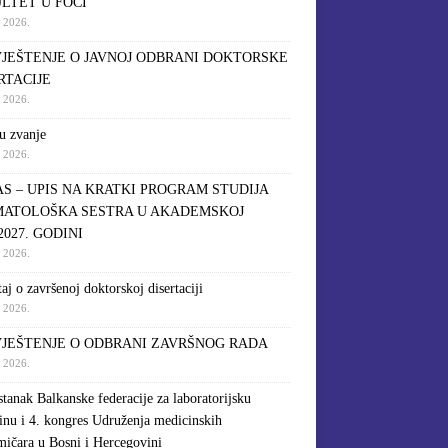
LTET U FOČI
a 2026.
JEŠTENJE O JAVNOJ ODBRANI DOKTORSKE
RTACIJE
a 2026.
u zvanje
a 2026.
S – UPIS NA KRATKI PROGRAM STUDIJA
ATOLOŠKA SESTRA U AKADEMSKOJ
2027. GODINI
a 2026.
taj o završenoj doktorskoj disertaciji
a 2026.
JEŠTENJE O ODBRANI ZAVRŠNOG RADA
a 2026.
stanak Balkanske federacije za laboratorijsku
inu i 4. kongres Udruženja medicinskih
mičara u Bosni i Hercegovini