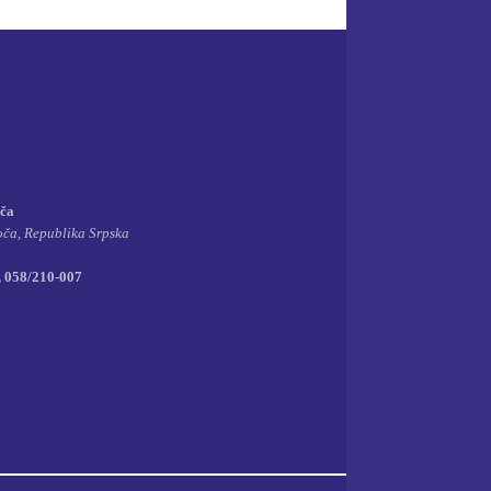
oča
oča, Republika Srpska
, 058/210-007