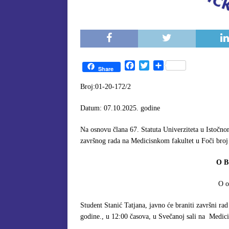
F
T
S
Share
a
w
h
c
i
a
Broj:01-20-172/2
e
t
r
b
t
e
Datum: 07.10.2025. godine
o
e
o
r
Na osnovu člana 67. Statuta Univerziteta u Istočnom
k
završnog rada na Medicisnkom fakultet u Foči broj
O B
O o
Student Stanić Tatjana, javno će braniti završni 
godine., u 12:00 časova, u Svečanoj sali na Medic