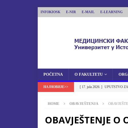
INFOKIOSK
E-NIR
E-MAIL
E-LEARNING
POČETNA
O FAKULTETU
ORG
MEDICINSKI FAKU
[ 17. jula 2026. ]
UPUTSTVO ZA
MEDICINSKI FAKULTET UNIVERZITETA U 
NA MEDICINSKI FAKULTET U
HOME
OBAVJEŠTENJA
OBAVJEŠTE
[ 17. jula 2026. ]
OBAVJEŠTENJ
OBAVJEŠTENJE O
OBAVJEŠTENJA
[ 17. jula 2026. ]
Izbor u zvanje