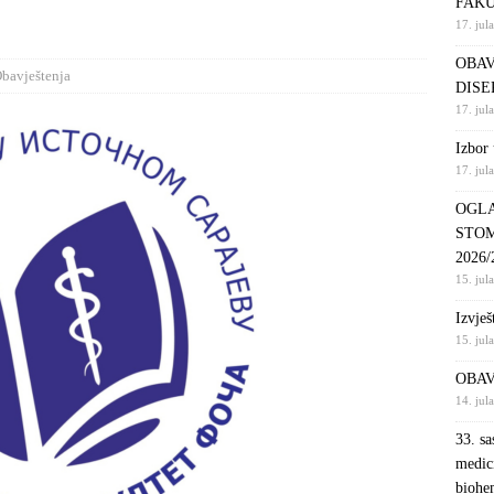
FAKU
17. jul
S NA KRATKI PROGRAM STUDIJA STOMATOLOŠKA SESTRA U
OBAV
DINI
VIJESTI
bavještenja
DISE
enoj doktorskoj disertaciji
OBAVJEŠTENJA
17. jul
ANG LISTA, PRVI UPISNI ROK DRUGI CIKLUS STUDIJA –
Izbor 
17. jul
EHABILITACIJA
OBAVJEŠTENJA
OGLA
STOM
2026/
15. jul
Izvješ
15. jul
OBAV
14. jul
33. sa
medic
biohe