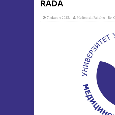
RADA
[ 15. jula 2026. ]
OGLAS – UPI
AKADEMSKOJ 2026/2027. GO
7. oktobra 2025.
Medicinski Fakultet
O
[ 15. jula 2026. ]
Izvještaj o završ
[ 29. oktobra 2025. ]
KONAČNA R
SPECIJALNA EDUKACIJA I R