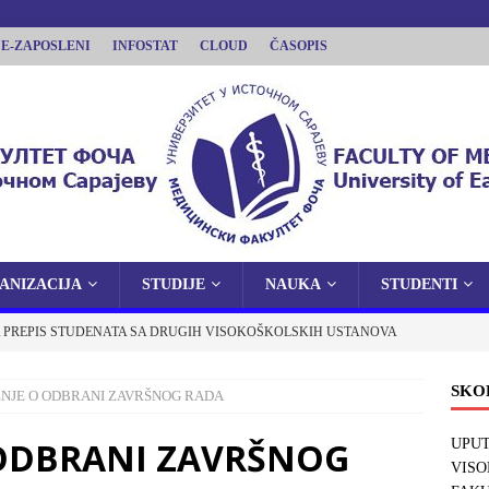
E-ZAPOSLENI
INFOSTAT
CLOUD
ČASOPIS
ANIZACIJA
STUDIJE
NAUKA
STUDENTI
LTET FOČA
 PREPIS STUDENATA SA DRUGIH VISOKOŠKOLSKIH USTANOVA
ISTOČNOM SARAJEVU
 FOČI
OBAVJEŠTENJA
SKO
NJE O ODBRANI ZAVRŠNOG RADA
E O JAVNOJ ODBRANI DOKTORSKE DISERTACIJE
 ODBRANI ZAVRŠNOG
UPUT
VISO
OBAVJEŠTENJA