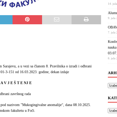
14. jul
Alumn
9. jula
OBAV
7. jula
Konfe
nauka
03.07
6. jula
 Sarajevu, a u vezi sa članom 8. Pravilnika o izradi i odbrani
 01-3-151 od 16.03.2023. godine, dekan izdaje
ARH
 A V J E Š T E NJ E
dbrani završnog rada
KAT
rad pod nazivom ”Mukogingivalne anomalije“, dana 08.10.2025.
inskom fakultetu u Foči.