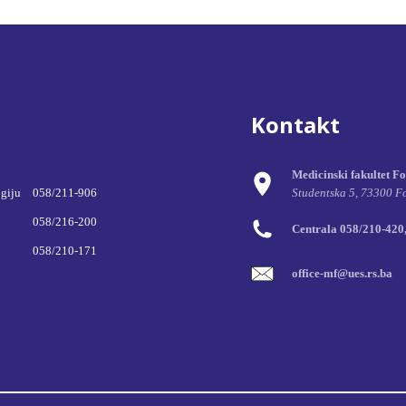
Kontakt
Medicinski fakultet F
ogiju
058/211-906
Studentska 5, 73300 F
058/216-200
Centrala 058/210-420
058/210-171
office-mf@ues.rs.ba