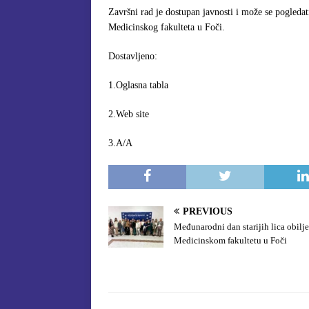
Završni rad je dostupan javnosti i može se pogled
Medicinskog fakulteta u Foči.
Dostavlje
1.Oglasna tabla Pro
2.Web site
3.A/A
PREVIOUS
Međunarodni dan starijih lica obilj
Medicinskom fakultetu u Foči