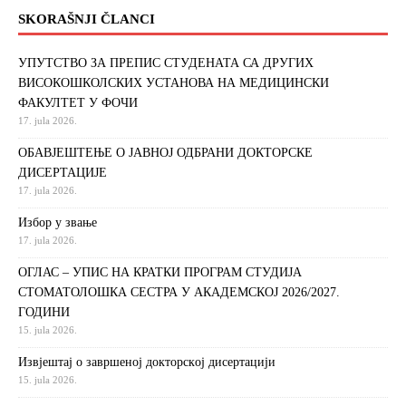
SKORAŠNJI ČLANCI
УПУТСТВО ЗА ПРЕПИС СТУДЕНАТА СА ДРУГИХ
ВИСОКОШКОЛСКИХ УСТАНОВА НА МЕДИЦИНСКИ
ФАКУЛТЕТ У ФОЧИ
17. jula 2026.
ОБАВЈЕШТЕЊЕ О ЈАВНОЈ ОДБРАНИ ДОКТОРСКЕ
ДИСЕРТАЦИЈЕ
17. jula 2026.
Избор у звање
17. jula 2026.
ОГЛАС – УПИС НА КРАТКИ ПРОГРАМ СТУДИЈА
СТОМАТОЛОШКА СЕСТРА У АКАДЕМСКОЈ 2026/2027.
ГОДИНИ
15. jula 2026.
Извjeштaj o зaвршeнoj дoктoрскoj дисeртaциjи
15. jula 2026.