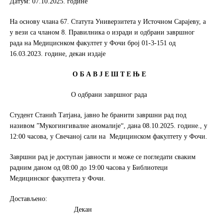
Датум: 07.10.2025. године
o
e
o
r
На основу члана 67. Статута Универзитета у Источном Сарајеву, а
k
у вези са чланом 8. Правилника о изради и одбрани завршног
рада на Медициснком факултет у Фочи број 01-3-151 од
16.03.2023. године, декан издаје
О Б А В Ј Е Ш Т Е Њ Е
О одбрани завршног рада
Студент Станић Татјана, јавно ће бранити завршни рад под
називом ”Мукогингивалне аномалије“, дана 08.10.2025. године., у
12:00 часова, у Свечаној сали на Медицинском факултету у Фочи.
Завршни рад је доступан јавности и може се погледати сваким
радним даном од 08:00 до 19:00 часова у Библиотеци
Медицинског факултета у Фочи.
Достављено:
Декан