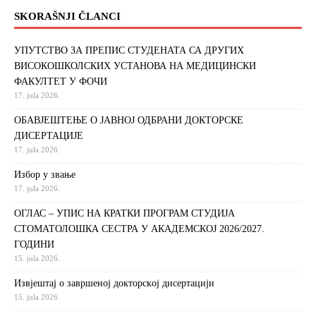
SKORAŠNJI ČLANCI
УПУТСТВО ЗА ПРЕПИС СТУДЕНАТА СА ДРУГИХ
ВИСОКОШКОЛСКИХ УСТАНОВА НА МЕДИЦИНСКИ
ФАКУЛТЕТ У ФОЧИ
17. jula 2026.
ОБАВЈЕШТЕЊЕ О ЈАВНОЈ ОДБРАНИ ДОКТОРСКЕ
ДИСЕРТАЦИЈЕ
17. jula 2026.
Избор у звање
17. jula 2026.
ОГЛАС – УПИС НА КРАТКИ ПРОГРАМ СТУДИЈА
СТОМАТОЛОШКА СЕСТРА У АКАДЕМСКОЈ 2026/2027.
ГОДИНИ
15. jula 2026.
Извjeштaj o зaвршeнoj дoктoрскoj дисeртaциjи
15. jula 2026.