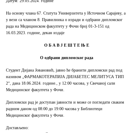
Датум: 29.05.2024. године
o
e
o
r
На основу члана 67. Статута Универзитета у Источном Сарајеву, а
k
у вези са чланом 8. Правилника о изради и одбрани дипломског
рада на Медицинском факултету у Фочи број 01-3-151 од
16.03.2023. године, декан издаје
О Б А В Ј Е Ш Т Е Њ Е
О одбрани дипломског рада
Студент Дијана Јовановић, јавно ће бранити дипломски рад под
називом „ФАРМАКОТЕРАПИЈА ДИЈАБЕТЕС МЕЛИТУСА ТИП
2“, дана 18.06.2024. године., у 12:00 часова, у Свечаној сали
Медицинског факултета у Фочи.
Дипломски рад је доступан јавности и може се погледати сваким
радним даном од 08:00 до 19:00 часова у Библиотеци
Медицинског факултета у Фочи.
Достављено: