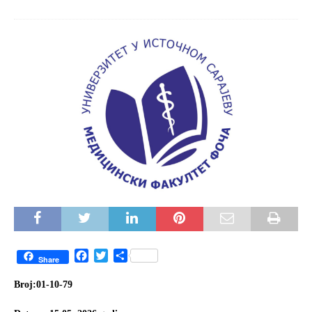
F
T
S
Share
a
w
h
c
i
a
Broj:01-10
-79
e
t
r
b
t
e