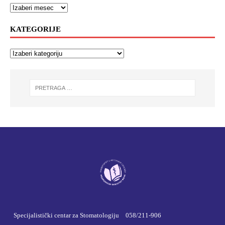
KATEGORIJE
Specijalistički centar za Stomatologiju
058/211-906