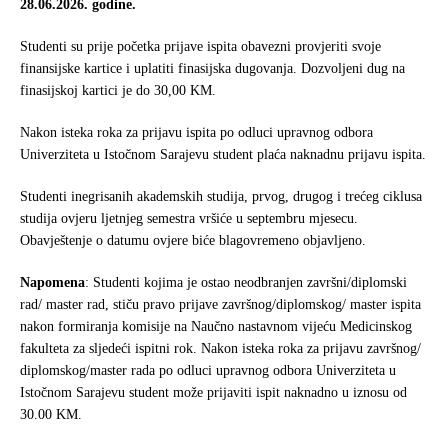
28.06
.2026
. godine.
Studenti su prije početka prijave ispita obavezni provjeriti svoje
finansijske kartice i uplatiti finasijska dugovanja. Dozvoljeni dug na
finasijskoj kartici je do 30,00 KM.
Nakon isteka roka za prijavu ispita po odluci upravnog odbora
Univerziteta u Istočnom Sarajevu student plaća naknadnu prijavu ispita.
Studenti inegrisanih akademskih studija, prvog, drugog i trećeg ciklusa
studija ovjeru ljetnjeg semestra vršiće u septembru mjesecu.
Obavještenje o datumu ovjere biće blagovremeno objavljeno.
Napomena
: Studenti kojima je ostao neodbranjen završni/diplomski
rad/ master rad, stiču pravo prijave završnog/diplomskog/ master ispita
nakon formiranja komisije na Naučno nastavnom vijeću Medicinskog
fakulteta za sljedeći ispitni rok. Nakon isteka roka za prijavu završnog/
diplomskog/master rada po odluci upravnog odbora Univerziteta u
Istočnom Sarajevu student može prijaviti ispit naknadno u iznosu od
30.00 KM.