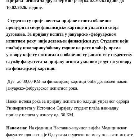
Пријава испита за
други термин
је од 04.02.2026.године до
10.02
.2026
. године.
Студенти су прије почетка пријаве испита обавезни
провјерити своје финансијске картице и уплатити своја
дуговања. За пријаву испита у јануарско -фебруарском
испитном року није дозвољен финасијски дуг. Студенти који
плаћају школарину/обнову године на рате плаћају према
уговору који су потписали
и обавезни су јавити се у студентску
службу факултета за пријаву испита уколико је дуг по уговору
на финасијској картици.
Дуг до 30,00 КМ на финасијској картици биће дозвољен након
јануарско-фебруарског испитног рока.
Након истека рока за пријаву испита по одлуци управног одбора
Универзитета у Источном Сарајеву студент плаћа накнадну
пријаву испита у износу од 30 КМ.
Напомена:
На сједници Наставно-научног вијећа Медицинског
факултета донесена је Одлука да студенти не могу полагати испите