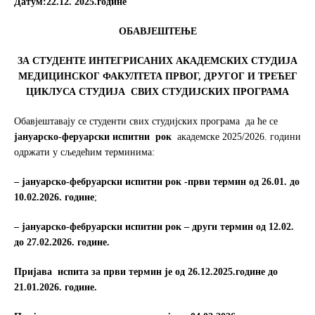
Датум:
22
.12. 2025
.
године
o
e
o
r
OБАВЈЕШТЕЊЕ
k
ЗА
СТУДЕНТЕ ИНТЕГРИСАНИХ АКАДЕМСКИХ СТУДИЈА
МЕДИЦИНСКОГ ФАКУЛТЕТА
ПРВОГ, ДРУГОГ И ТРЕЋЕГ
ЦИКЛУСА СТУДИЈА
СВИХ СТУДИЈСКИХ ПРОГРАМА
Обавјештавају се студенти свих студијских програма да ће се
јануарско-феруарски
испитни рок
академске 2025/2026. години
одржати у сљедећим терминима:
– јануарско-фебруарски испитни рок -први термин
од 26.01. до
10.02.202
6
. године
;
– јануарско-фебруарски испитни рок – други термин од 12.02.
до 27.02.2026. године.
Пријава испита за
први термин
је од 26.12.2025.године до
21.01
.2026
. године.