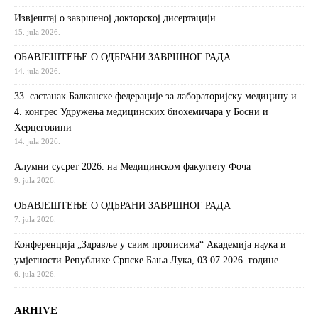
Извjeштaj o зaвршeнoj дoктoрскoj дисeртaциjи
15. jula 2026.
ОБАВЈЕШТЕЊЕ О ОДБРАНИ ЗАВРШНОГ РАДА
14. jula 2026.
33. састанак Балканске федерације за лабораторијску медицину и
4. конгрес Удружења медицинских биохемичара у Босни и
Херцеговини
14. jula 2026.
Алумни сусрет 2026. на Медицинском факултету Фоча
9. jula 2026.
ОБАВЈЕШТЕЊЕ О ОДБРАНИ ЗАВРШНОГ РАДА
7. jula 2026.
Конференција „Здравље у свим прописима“ Академија наука и
умјетности Републике Српске Бања Лука, 03.07.2026. године
6. jula 2026.
ARHIVE