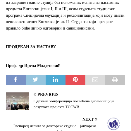
из завршне године студија без положених испита из наставних
предмета Енглески језик I, II и III, осим студената студијског
програма Специјална едукација и рехабилитација који могу имати
неположен испит Енглески језик II. Студенти који прекрше
правило биће лично одговорни и санкционисани.
ПРОДЕКАН ЗА НАСТАВУ
Проф. др Ирена Младеновић
PREVIOUS
Одржана конференција посвећена дисеминацији
резултата пројекта TCCWB
NEXT
Распоред испита за докторске студије – јануарско-