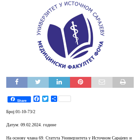
F
T
S
Share
a
w
h
c
i
a
Број:01-10-73/2
e
t
r
b
t
e
Датум: 09.02.2024. године
o
e
o
r
На основу члана 69. Статута Универзитета у Источном Сарајеву и