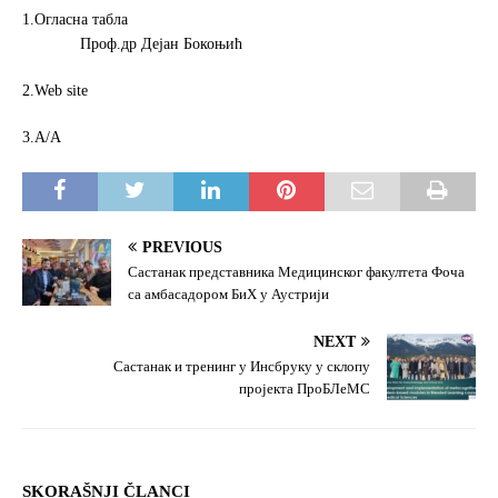
1.Огласна табла
Проф.др Дејан Бокоњић
2.Web site
3.А/А
PREVIOUS
Састанак представника Медицинског факултета Фоча
са амбасадором БиХ у Аустрији
NEXT
Састанак и тренинг у Инсбруку у склопу
пројекта ПроБЛеМС
SKORAŠNJI ČLANCI