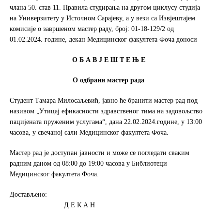
k
чланa 50. став 11. Правила студирања на другом циклусу студија
на Универзитету у Источном Сарајеву, а у вези са Извјештајем
комисије о завршеном мастер раду, број: 01-18-129/2 од
01.02.2024. године, декан Медицинског факултета Фоча доноси
О Б А В Ј Е Ш Т Е Њ Е
О одбрани мастер рада
Студент Тамара Милосаљевић, јавно ће бранити мастер рад под
називом „Утицај ефикасности здравственог тима на задовољство
пацијената пруженим услугама“, дана 22.02.2024.године, у 13:00
часова, у свечаној сали Медицинског факултета Фоча.
Мастер рад је доступан јавности и може се погледати сваким
радним даном од 08:00 до 19:00 часова у Библиотеци
Медицинског факултета Фоча.
Достављено:
Д Е К А Н