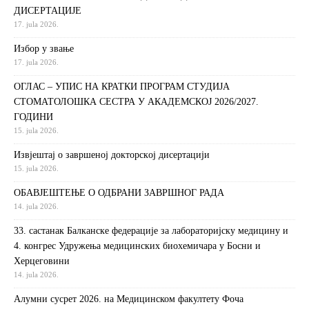
ДИСЕРТАЦИЈЕ
17. jula 2026.
Избор у звање
17. jula 2026.
ОГЛАС – УПИС НА КРАТКИ ПРОГРАМ СТУДИЈА
СТОМАТОЛОШКА СЕСТРА У АКАДЕМСКОЈ 2026/2027.
ГОДИНИ
15. jula 2026.
Извjeштaj o зaвршeнoj дoктoрскoj дисeртaциjи
15. jula 2026.
ОБАВЈЕШТЕЊЕ О ОДБРАНИ ЗАВРШНОГ РАДА
14. jula 2026.
33. састанак Балканске федерације за лабораторијску медицину и
4. конгрес Удружења медицинских биохемичара у Босни и
Херцеговини
14. jula 2026.
Алумни сусрет 2026. на Медицинском факултету Фоча