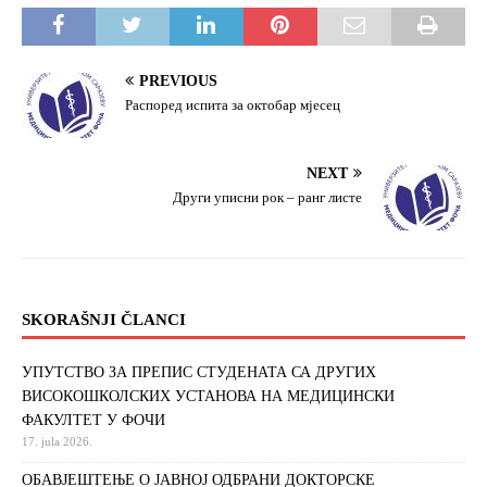
k
PREVIOUS
Распоред испита за октобар мјесец
NEXT
Други уписни рок – ранг листе
SKORAŠNJI ČLANCI
УПУТСТВО ЗА ПРЕПИС СТУДЕНАТА СА ДРУГИХ
ВИСОКОШКОЛСКИХ УСТАНОВА НА МЕДИЦИНСКИ
ФАКУЛТЕТ У ФОЧИ
17. jula 2026.
ОБАВЈЕШТЕЊЕ О ЈАВНОЈ ОДБРАНИ ДОКТОРСКЕ