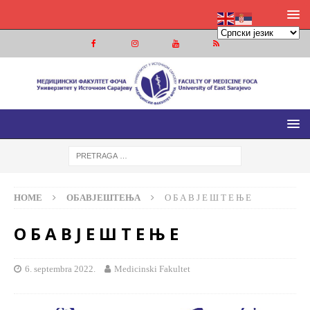
МЕДИЦИНСКИ ФАКУЛТЕТ ФОЧА
МЕДИЦИНСКИ ФАКУЛТЕТ УНИВЕРЗИТЕТА У ИСТОЧНОМ
САРАЈЕВУ
HOME
ОБАВЈЕШТЕЊА
О Б А В Ј Е Ш Т Е Њ Е
О Б А В Ј Е Ш Т Е Њ Е
6. septembra 2022.
Medicinski Fakultet