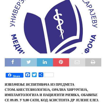
F
T
S
Share
a
w
h
c
i
a
ИЗВЛАЧЕЊЕ ИСПИТИВАЧА ИЗ ПРЕДМЕТА
e
t
r
СТОМ.АНЕСТЕЗИОЛОГИЈА, ОРАЛНА ХИРУРГИЈА,
b
t
e
ИМПЛАНТОЛОГИЈА И ПАЦИЈЕНТИ РИЗИКА, ОБАВИЋЕ
o
e
СЕ 09.09. У 9,00 САТИ, КОД АСИСТЕНТА ДР ЈЕЛЕНЕ ЕЛЕЗ.
o
r