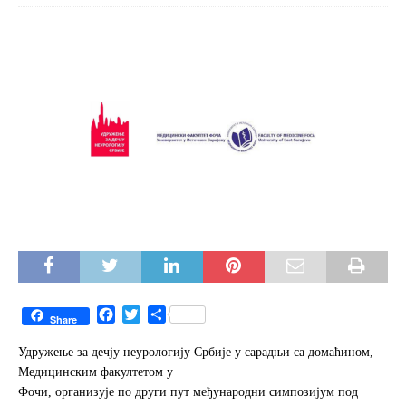
F
T
S
Share
a
w
h
c
i
a
Удружење за дечју неурологију Србије у сарадњи са домаћином,
e
t
r
Медицинским факултетом у
b
t
e
Фочи, организује по други пут међународни симпозијум под
o
e