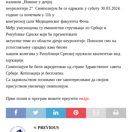
називом „Новине у дечјој
o
r
неурологији 2“. Симпозијум ће се одржати у суботу 30.03.2024.
k
године са почетком у 11h у
конгресној сали Медицинског факултета Фоча.
Међу учесницима су еминентни стручњаци из Србије и
Републике Српске који ће презентовати
актуелне теме из области дјечје неурологије. Поносни смо на
успостављену сарадњу како бисмо
нашим колегама у Републици Српској пружили квалитетан вид
едукације.
Симпозијум ће бити акредитован од стране Здравственог савета
Србије. Котизација је бесплатна.
Са задовољством позивамо све заинтересоване да својим
присуством увеличају симпозијум.
Први позив и програм можете преузети
овдје
.
PREVIOUS