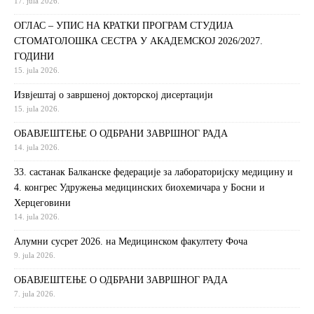
17. jula 2026.
ОГЛАС – УПИС НА КРАТКИ ПРОГРАМ СТУДИЈА
СТОМАТОЛОШКА СЕСТРА У АКАДЕМСКОЈ 2026/2027.
ГОДИНИ
15. jula 2026.
Извjeштaj o зaвршeнoj дoктoрскoj дисeртaциjи
15. jula 2026.
ОБАВЈЕШТЕЊЕ О ОДБРАНИ ЗАВРШНОГ РАДА
14. jula 2026.
33. састанак Балканске федерације за лабораторијску медицину и
4. конгрес Удружења медицинских биохемичара у Босни и
Херцеговини
14. jula 2026.
Алумни сусрет 2026. на Медицинском факултету Фоча
9. jula 2026.
ОБАВЈЕШТЕЊЕ О ОДБРАНИ ЗАВРШНОГ РАДА
7. jula 2026.