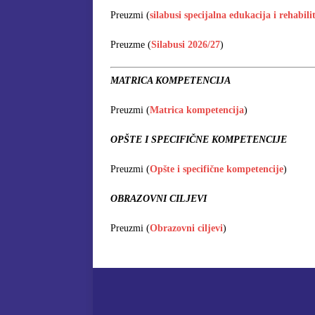
Preuzmi (
silabusi specijalna edukacija i rehabili
Preuzme (
Silabusi 2026/27
)
MATRICA KOMPETENCIJA
Preuzmi (
Matrica kompetencija
)
OPŠTE I SPECIFIČNE KOMPETENCIJE
Preuzmi (
Opšte i specifične kompetencije
)
OBRAZOVNI CILJEVI
Preuzmi (
Obrazovni ciljevi
)