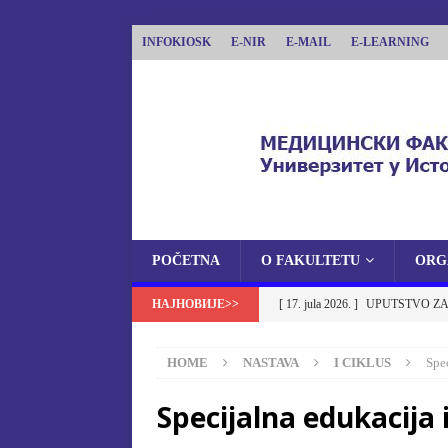
INFOKIOSK
E-NIR
E-MAIL
E-LEARNING
POČETNA
O FAKULTETU
ORG
MEDICINSKI FAKU
[ 17. jula 2026. ]
UPUTSTVO ZA
MEDICINSKI FAKULTET UNIVERZITETA U 
NA MEDICINSKI FAKULTET U
HOME
NASTAVA
I CIKLUS
Spec
[ 17. jula 2026. ]
OBAVJEŠTENJ
Specijalna edukacija i
OBAVJEŠTENJA
[ 17. jula 2026. ]
Izbor u zvanje