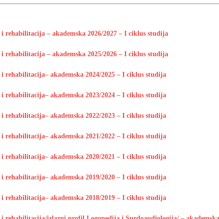
S NA KRATKI PROGRAM STUDIJA STOMATOLOŠKA SESTRA U
DINI
VIJESTI
i rehabilitacija – akademska 2026/2027 – I ciklus studija
enoj doktorskoj disertaciji
OBAVJEŠTENJA
i rehabilitacija – akademska 2025/2026 – I ciklus studija
ANG LISTA, PRVI UPISNI ROK DRUGI CIKLUS STUDIJA –
i rehabilitacija– akademska 2024/2025 – I ciklus studija
EHABILITACIJA
OBAVJEŠTENJA
i rehabilitacija– akademska 2023/2024 – I ciklus studija
i rehabilitacija– akademska 2022/2023 – I ciklus studija
i rehabilitacija– akademska 2021/2022 – I ciklus studija
i rehabilitacija– akademska 2020/2021 – I ciklus studija
i rehabilitacija– akademska 2019/2020 – I ciklus studija
i rehabilitacija– akademska 2018/2019 – I ciklus studija
 rehabilitacija/izlazni profil Logopedija i Surdoaudiologija/ – akademska 