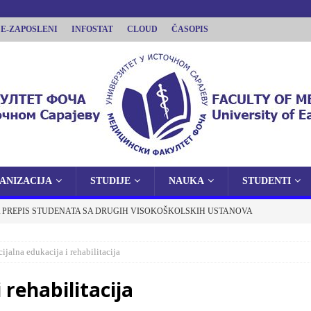
E-ZAPOSLENI
INFOSTAT
CLOUD
ČASOPIS
ANIZACIJA
STUDIJE
NAUKA
STUDENTI
LTET FOČA
 PREPIS STUDENATA SA DRUGIH VISOKOŠKOLSKIH USTANOVA
ISTOČNOM SARAJEVU
 FOČI
OBAVJEŠTENJA
ijalna edukacija i rehabilitacija
E O JAVNOJ ODBRANI DOKTORSKE DISERTACIJE
 rehabilitacija
OBAVJEŠTENJA