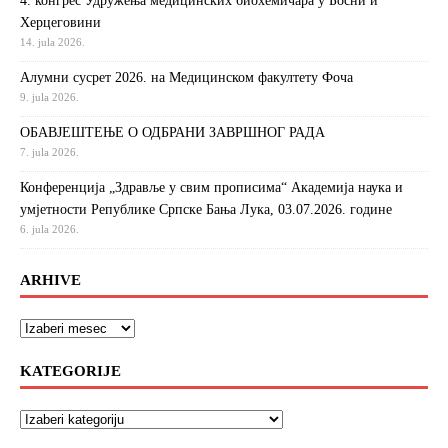
4. конгрес Удружења медицинских биохемичара у Босни и
Херцеговини
14. jula 2026.
Алумни сусрет 2026. на Медицинском факултету Фоча
9. jula 2026.
ОБАВЈЕШТЕЊЕ О ОДБРАНИ ЗАВРШНОГ РАДА
7. jula 2026.
Конференција „Здравље у свим прописима“ Академија наука и
умјетности Републике Српске Бања Лука, 03.07.2026. године
6. jula 2026.
ARHIVE
KATEGORIJE