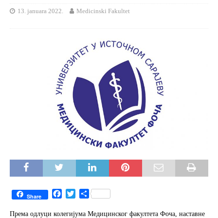
13. januara 2022.
Medicinski Fakultet
F
T
S
Share
a
w
h
c
i
a
Према одлуци колегијума Медицинског факултета Фоча, наставне