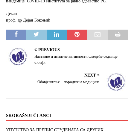
пандемије C0VID-19 Института за јавно здравство РС.
Декан
проф. др Дејан Бокоњић
PREVIOUS
Наставне и испитне активности сљедеће седмице
онлајн
NEXT
Обавјештење – породична медицина
SKORAŠNJI ČLANCI
УПУТСТВО ЗА ПРЕПИС СТУДЕНАТА СА ДРУГИХ