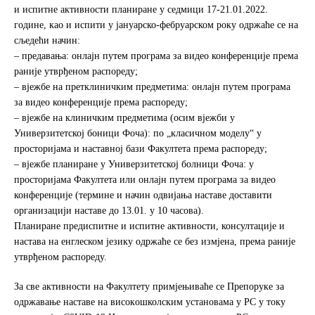
e
t
r
и испитне активности планиране у седмици 17-21.01.2022.
b
t
e
године, као и испити у јануарско-фебруарском року одржаће се на
o
e
сљедећи начин:
o
r
– предавања: онлајн путем програма за видео конференције према
k
раније утврђеном распореду;
– вјежбе на претклиничким предметима: онлајн путем програма
за видео конференције према распореду;
– вјежбе на клиничким предметима (осим вјежби у
Универзитетској боници Фоча): по „класичном моделу“ у
просторијама и наставној бази Факултета према распореду;
– вјежбе планиране у Универзитетској болници Фоча: у
просторијама Факултета или онлајн путем програма за видео
конференције (термине и начин одвијања наставе доставити
организацији наставе до 13.01. у 10 часова).
Планиране предиспитне и испитне активности, консултације и
настава на енглеском језику одржаће се без измјена, према раније
утврђеном распореду.
За све активности на Факултету примјењиваће се Препоруке за
одржавање наставе на високoшколским установама у РС у току