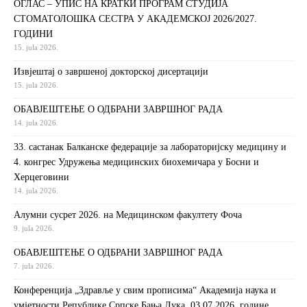
ОГЛАС – УПИС НА КРАТКИ ПРОГРАМ СТУДИЈА
СТОМАТОЛОШКА СЕСТРА У АКАДЕМСКОЈ 2026/2027.
ГОДИНИ
15. jula 2026.
Извjeштaj o зaвршeнoj дoктoрскoj дисeртaциjи
15. jula 2026.
ОБАВЈЕШТЕЊЕ О ОДБРАНИ ЗАВРШНОГ РАДА
14. jula 2026.
33. састанак Балканске федерације за лабораторијску медицину и
4. конгрес Удружења медицинских биохемичара у Босни и
Херцеговини
14. jula 2026.
Алумни сусрет 2026. на Медицинском факултету Фоча
9. jula 2026.
ОБАВЈЕШТЕЊЕ О ОДБРАНИ ЗАВРШНОГ РАДА
7. jula 2026.
Конференција „Здравље у свим прописима“ Академија наука и
умјетности Републике Српске Бања Лука, 03.07.2026. године