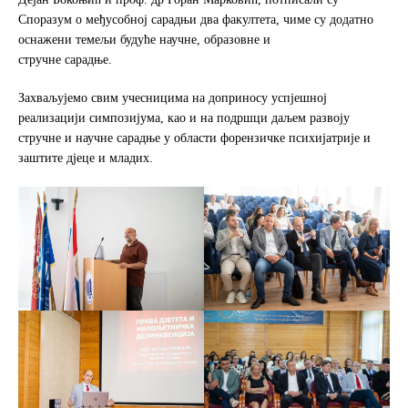
Споразум о међусобној сарадњи два факултета, чиме су додатно
оснажени темељи будуће научне, образовне и
стручне сарадње.
Захваљујемо свим учесницима на доприносу успјешној
реализацији симпозијума, као и на подршци даљем развоју
стручне и научне сарадње у области форензичке психијатрије и
заштите дјеце и младих.