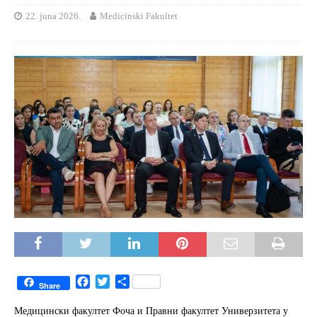
22. juna 2026.
Medicinski Fakultet
F
T
S
Share
a
w
h
c
i
a
Медицински факултет Фоча и Правни факултет Универзитета у