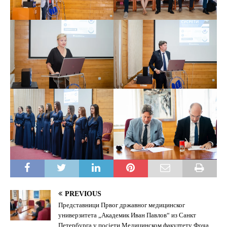
PREVIOUS
Представници Првог државног медицинског
универзитета „Академик Иван Павлов“ из Санкт
Петербурга у посјети Медицинском факултету Фоча