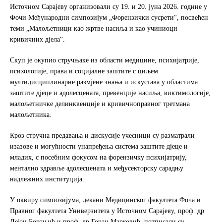
e
t
r
Источном Сарајеву организовали су 19. и 20. јуна 2026. године у
b
t
e
Фочи Међународни симпозијум „Форензички сусрети“, посвећен
o
e
теми „Малољетници као жртве насиља и као учиниоци
o
r
кривичних дјела“.
k
Скуп је окупио стручњаке из области медицине, психијатрије,
психологије, права и социјалне заштите с циљем
мултидисциплинарне размјене знања и искустава у областима
заштите дјеце и адолесцената, превенције насиља, виктимологије,
малољетничке делинквенције и кривичноправног третмана
малољетника.
Кроз стручна предавања и дискусије учесници су разматрали
изазове и могућности унапређења система заштите дјеце и
младих, с посебним фокусом на форензичку психијатрију,
ментално здравље адолесцената и међусекторску сарадњу
надлежних институција.
У оквиру симпозијума, декани Медицинског факултета Фоча и
Правног факултета Универзитета у Источном Сарајеву, проф. др
Дејан Бокоњић и проф. др Горан Марковић, потписали су