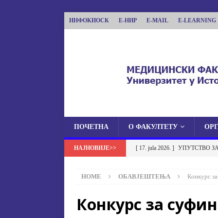
ИНФОКИОСК
Е-НИР
E-MAIL
E-LEARNING
ПОЧЕТНА
О ФАКУЛТЕТУ
ОР
МЕДИЦИНСКИ ФА
[ 17. jula 2026. ]
УПУТСТВО З
МЕДИЦИНСКИ ФАКУЛТЕТ УНИВЕРЗИТЕТА
УСТАНОВА НА МЕДИЦИНСК
HOME
ОБАВЈЕШТЕЊА
Конкурс за
[ 17. jula 2026. ]
ОБАВЈЕШТЕЊЕ
Конкурс за суфи
ОБАВЈЕШТЕЊА
[ 17. jula 2026. ]
Избор у звање