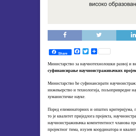
F
T
S
Share
a
w
h
c
i
a
Министарство за научнотехнолошки развој и в
e
t
r
суфинансирање научноистраживачких пројека
b
t
e
o
e
Министарство ће суфинансирати научноистражив
o
r
инжењерство и технологија, пољопривредне на
k
хуманистичке науке.
Поред елиминаторних и општих критеријума, пр
то је квалитет приједлога пројекта, научноист
научноистраживачка компетентност чланова про
пројектног тима, изузев координатора и квалите