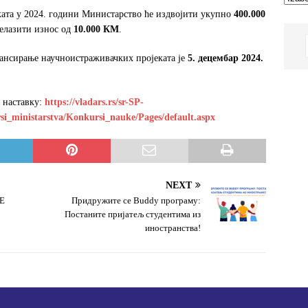
ата у 2024. години Министарство ће издвојити укупно
400.000
релазити износ од
10.000 КМ
.
нансирање научноистраживачких пројеката је
5. децембар 2024.
 наставку:
https://vladars.rs/sr-SP-
i_ministarstva/Konkursi_nauke/Pages/default.aspx
NEXT
Е
Придружите се Buddy програму:
Постаните пријатељ студентима из
иностранства!