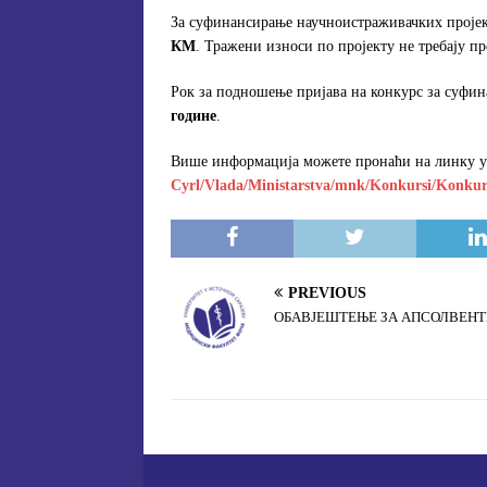
За суфинансирање научноистраживачких пројек
КМ
. Тражени износи по пројекту не требају п
Рок за подношење пријава на конкурс за суфи
године
.
Више информација можете пронаћи на линку у
Cyrl/Vlada/Ministarstva/mnk/Konkursi/Konkurs
PREVIOUS
OБАВЈЕШТЕЊЕ ЗА АПСОЛВЕНТ