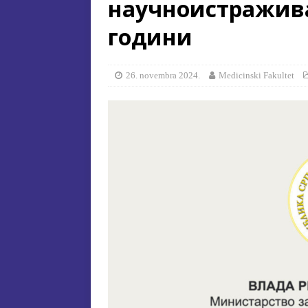
научноистраживач
[ 15. jula 2026. ]
ОГЛАС – УПИ
години
АКАДЕМСКОЈ 2026/2027. ГО
[ 15. jula 2026. ]
Извjeштaj o зaв
26. novembra 2024.
Medicinski Fakultet
[ 29. oktobra 2025. ]
КОНАЧНА 
СПЕЦИЈАЛНА ЕДУКАЦИЈА 