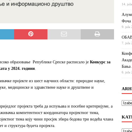
14. jul
Алумн
Фоча
9. jula
ОБАВ
7. jula
Конфе
Акаде
исоко образовање Републике Српске расписало је
Конкурс за
Бања 
та у 2024. години
.
6. jula
ачке пројекте из шест научних области: природне науке,
уке, медицинске и здравствене науке и друштвене и
ARH
иједлог пројекта треба да испуњава и посебне критеријуме, а
раживачка компетентност координатора пројектног тима,
KAT
јектног тима коју чини просјек збира бодова три водећа члана
т и структура буџета пројекта.