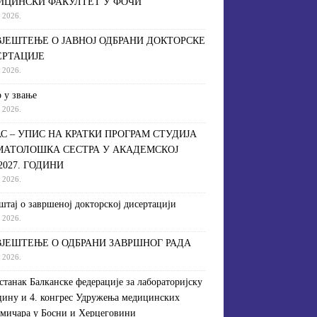
ИЦИНСКИ ФАКУЛТЕТ У ФОЧИ
a 2026.
ЈЕШТЕЊЕ О ЈАВНОЈ ОДБРАНИ ДОКТОРСКЕ
ЕРТАЦИЈЕ
a 2026.
 у звање
a 2026.
С – УПИС НА КРАТКИ ПРОГРАМ СТУДИЈА
МАТОЛОШКА СЕСТРА У АКАДЕМСКОЈ
/2027. ГОДИНИ
a 2026.
штaj o зaвршeнoj дoктoрскoj дисeртaциjи
a 2026.
ЈЕШТЕЊЕ О ОДБРАНИ ЗАВРШНОГ РАДА
a 2026.
астанак Балканске федерације за лабораторијску
ину и 4. конгрес Удружења медицинских
мичара у Босни и Херцеговини