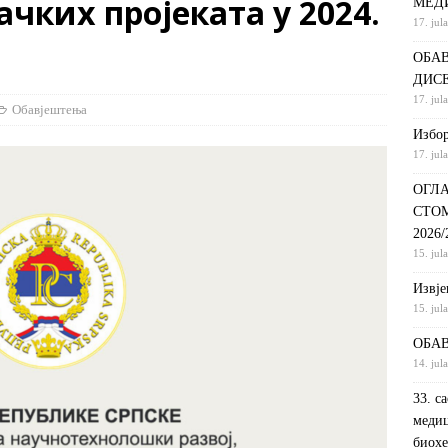
ких пројеката у 2024.
МЕД
17. jul
С НА КРАТКИ ПРОГРАМ СТУДИЈА СТОМАТОЛОШКА СЕСТРА У
ОБАВ
ДИНИ
ВИЈЕСТИ
ДИС
ршeнoj дoктoрскoj дисeртaциjи
ОБАВЈЕШТЕЊА
17. jul
Обавјештења
РАНГ ЛИСТА, ПРВИ УПИСНИ РОК ДРУГИ ЦИКЛУС СТУДИЈА –
Избор
17. jul
И РЕХАБИЛИТАЦИЈА
ОБАВЈЕШТЕЊА
ОГЛА
СТО
2026
15. jul
Извje
15. jul
ОБАВ
14. jul
33. с
медиц
биохе