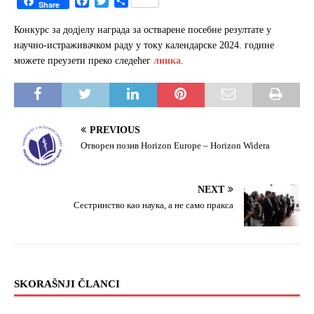
F
T
S
Share
a
w
h
c
i
a
Конкурс за додјелу награда за остварене посебне резултате у
e
t
r
научно-истраживачком раду у току календарске 2024. године
b
t
e
можете преузети преко следећег
линка
.
o
e
o
r
k
PREVIOUS
Отворен позив Horizon Europe – Horizon Widera
NEXT
Сестринство као наука, а не само пракса
SKORAŠNJI ČLANCI