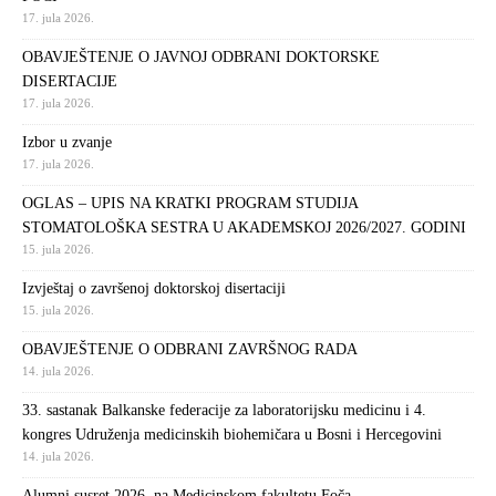
17. jula 2026.
OBAVJEŠTENJE O JAVNOJ ODBRANI DOKTORSKE
DISERTACIJE
17. jula 2026.
Izbor u zvanje
17. jula 2026.
OGLAS – UPIS NA KRATKI PROGRAM STUDIJA
STOMATOLOŠKA SESTRA U AKADEMSKOJ 2026/2027. GODINI
15. jula 2026.
Izvještaj o završenoj doktorskoj disertaciji
15. jula 2026.
OBAVJEŠTENJE O ODBRANI ZAVRŠNOG RADA
14. jula 2026.
33. sastanak Balkanske federacije za laboratorijsku medicinu i 4.
kongres Udruženja medicinskih biohemičara u Bosni i Hercegovini
14. jula 2026.
Alumni susret 2026. na Medicinskom fakultetu Foča