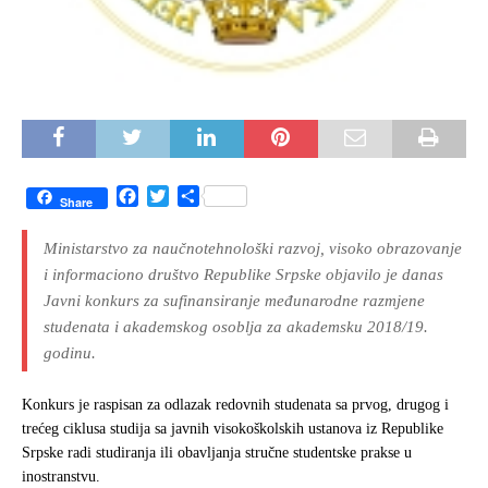
F
T
S
Share
a
w
h
c
i
a
Ministarstvo za naučnotehnološki razvoj, visoko obrazovanje
e
t
r
i informaciono društvo Republike Srpske objavilo je danas
b
t
e
Javni konkurs za sufinansiranje međunarodne razmjene
o
e
o
r
studenata i akademskog osoblja za akademsku 2018/19.
k
godinu.
Konkurs je raspisan za odlazak redovnih studenata sa prvog, drugog i
trećeg ciklusa studija sa javnih visokoškolskih ustanova iz Republike
Srpske radi studiranja ili obavljanja stručne studentske prakse u
inostranstvu.