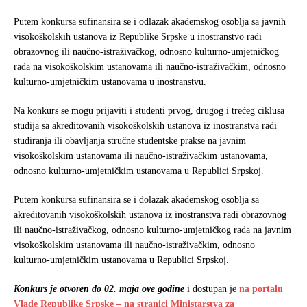
Putem konkursa sufinansira se i odlazak akademskog osoblja sa javnih
visokoškolskih ustanova iz Republike Srpske u inostranstvo radi
obrazovnog ili naučno-istraživačkog, odnosno kulturno-umjetničkog
rada na visokoškolskim ustanovama ili naučno-istraživačkim, odnosno
kulturno-umjetničkim ustanovama u inostranstvu.
Na konkurs se mogu prijaviti i studenti prvog, drugog i trećeg ciklusa
studija sa akreditovanih visokoškolskih ustanova iz inostranstva radi
studiranja ili obavljanja stručne studentske prakse na javnim
visokoškolskim ustanovama ili naučno-istraživačkim ustanovama,
odnosno kulturno-umjetničkim ustanovama u Republici Srpskoj.
Putem konkursa sufinansira se i dolazak akademskog osoblja sa
akreditovanih visokoškolskih ustanova iz inostranstva radi obrazovnog
ili naučno-istraživačkog, odnosno kulturno-umjetničkog rada na javnim
visokoškolskim ustanovama ili naučno-istraživačkim, odnosno
kulturno-umjetničkim ustanovama u Republici Srpskoj.
Konkurs je otvoren do 02. maja ove godine
i dostupan je
na portalu
Vlade Republike Srpske – na stranici Ministarstva za