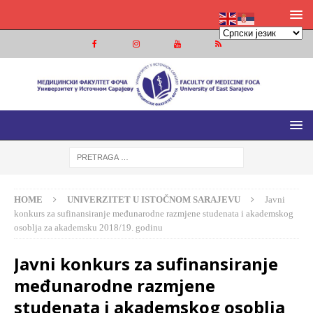
MEDICINSKI FAKULTET FOČA
MEDICINSKI FAKULTET UNIVERZITETA U ISTOČNOM
SARAJEVU
HOME
UNIVERZITET U ISTOČNOM SARAJEVU
Javni
konkurs za sufinansiranje međunarodne razmjene studenata i akademskog
osoblja za akademsku 2018/19. godinu
Javni konkurs za sufinansiranje
međunarodne razmjene
studenata i akademskog osoblja