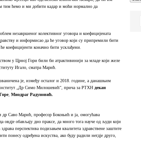
им тим ћемо и ми добити кадар и моћи нормално да
роблем незавршеног колективног уговора и коефицијената
дравству и информисао да ће уговор који су припремили бити
 ће коефицијенти коначно бити усклађени.
авством у Црној Гори били би атрактивинији за младе који желе
ституту Игало, сматра Марић.
озваничена је, између осталог и 2018. године, а данашњим
и Институт „Др Симо Милошевић“, прича за РТХН
декан
Горе
,
Миодраг Радуновић.
ли др Саво Марић, професор Бокоњић и ја, омогућава
а овдје обављају дио праксе, да много тога науче од људи који
а здрава перспектива подизањем квалитета здравствене заштите
денти понесу одређена искуства, ако буду радили негдје друго,