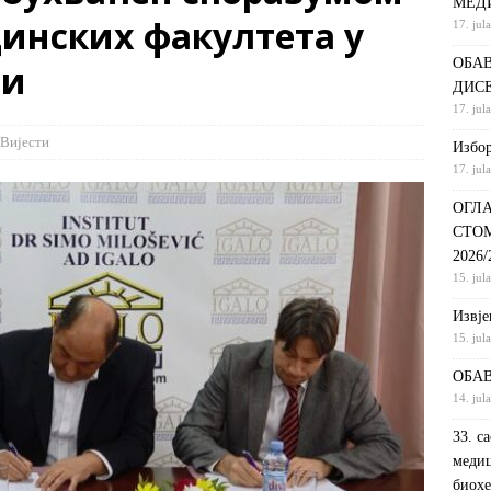
МЕД
инских факултета у
17. jul
С НА КРАТКИ ПРОГРАМ СТУДИЈА СТОМАТОЛОШКА СЕСТРА У
ОБАВ
ци
ДИНИ
ВИЈЕСТИ
ДИС
ршeнoj дoктoрскoj дисeртaциjи
ОБАВЈЕШТЕЊА
17. jul
РАНГ ЛИСТА, ПРВИ УПИСНИ РОК ДРУГИ ЦИКЛУС СТУДИЈА –
Вијести
Избор
17. jul
И РЕХАБИЛИТАЦИЈА
ОБАВЈЕШТЕЊА
ОГЛА
СТО
2026
15. jul
Извje
15. jul
ОБАВ
14. jul
33. с
медиц
биохе