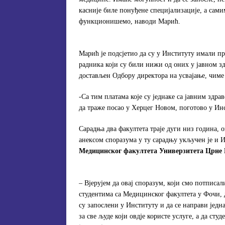
касније биле понуђене специјализације, а сам
функционишемо, наводи Марић.
Марић је подсјетио да су у Институту имали п
радника који су били нижи од оних у јавном з
достављен Одбору директора на усвајање, чиме
-Са тим платама које су једнаке са јавним здр
да траже посао у Херцег Новом, поготово у Ин
Сарадња два факултета траје дуги низ година, 
анексом споразума у ту сарадњу укључен је 
Медицинског факултета Универзитета Црне 
– Вјерујем да овај споразум, који смо потписа
студентима са Медицинског факултета у Фочи, д
су запослени у Институту и да се направи једн
за све људе који овдје користе услуге, а да сту