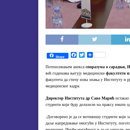
F
T
S
Share
a
w
h
c
i
a
Потписивањем анекса
споразума о сарадњи,
e
t
r
већ годинама његују медицински
факултети и
b
t
e
факултета да стичу нова знања у Институту и 
o
e
медицинског кадра.
o
r
k
Директор Института др Саво Марић
истакао 
студенти који буду долазили на праксу имати од
-Договорено је да се мотивишу студенти који 
даље напредовање омогући у Институту, погото
медицине. Имаће могућност и да се запосле, н