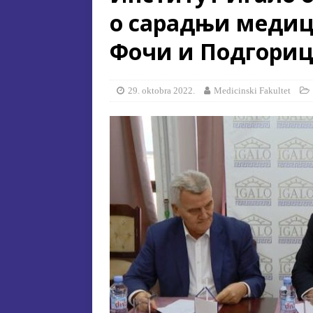
о сарадњи медиц
[ 15. jula 2026. ]
ОГЛАС – УПИ
Фочи и Подгори
АКАДЕМСКОЈ 2026/2027. ГО
[ 15. jula 2026. ]
Извjeштaj o зaв
[ 29. oktobra 2025. ]
КОНАЧНА 
29. oktobra 2022.
Medicinski Fakultet
СПЕЦИЈАЛНА ЕДУКАЦИЈА 