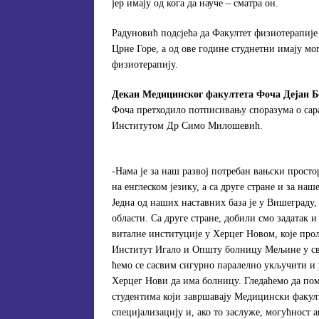
јер имају од кога да науче – сматра он.
Радуновић подсјећа да Факултет физиотерапије 
Црне Горе, а од ове године студнетни имају мог
физиотерапију.
Декан Медицинског факултета Фоча Дејан 
Фоча претходило потписивању споразума о са
Институтом Др Симо Милошевић.
-Нама је за наш развој потребан вањски просто
на енглеском језику, а са друге стране и за на
Jедна од наших наставних база је у Вишеграду, 
области. Са друге стране, добили смо задатак 
виталне институције у Херцег Новом, које про
Институт Игало и Општу болницу Мељине у свак
ћемо се сасвим сигурно паралелно укључити и у 
Херцег Нови да има болницу. Гледаћемо да по
студентима који завршавају Медицински факулт
специјализацију и, ако то заслуже, могућност 