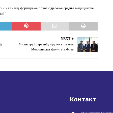
ио и на значај формирања првог одјељења средње медицинске
чић“.
NEXT
ју
Министру Шеранићу уручена плакета
Медицинског факултета Фоча
Контакт
Медицински факулте