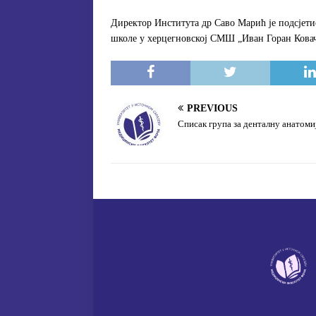
Директор Института др Саво Марић је подсјет
школе у херцегновској СМШ „Иван Горан Кова
PREVIOUS
Списак група за денталну анатоми