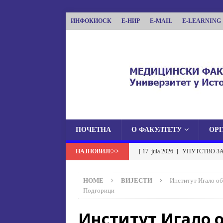
ИНФОКИОСК
Е-НИР
E-MAIL
E-LEARNING
ПОЧЕТНА
О ФАКУЛТЕТУ
ОР
МЕДИЦИНСКИ ФА
[ 17. jula 2026. ]
УПУТСТВО З
МЕДИЦИНСКИ ФАКУЛТЕТ УНИВЕРЗИТЕТА
УСТАНОВА НА МЕДИЦИНСК
HOME
ВИЈЕСТИ
Институт Игало об
[ 17. jula 2026. ]
ОБАВЈЕШТЕЊЕ
Подгорици
ОБАВЈЕШТЕЊА
Институт Игало 
[ 17. jula 2026. ]
Избор у звање