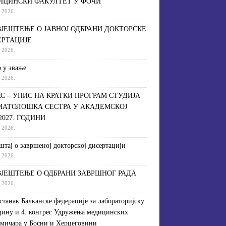
ИЦИНСКИ ФАКУЛТЕТ У ФОЧИ
a 2026.
ЈЕШТЕЊЕ О ЈАВНОЈ ОДБРАНИ ДОКТОРСКЕ
ЕРТАЦИЈЕ
a 2026.
 у звање
a 2026.
С – УПИС НА КРАТКИ ПРОГРАМ СТУДИЈА
МАТОЛОШКА СЕСТРА У АКАДЕМСКОЈ
/2027. ГОДИНИ
a 2026.
штaj o зaвршeнoj дoктoрскoj дисeртaциjи
a 2026.
ЈЕШТЕЊЕ О ОДБРАНИ ЗАВРШНОГ РАДА
a 2026.
астанак Балканске федерације за лабораторијску
ину и 4. конгрес Удружења медицинских
мичара у Босни и Херцеговини