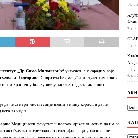
14. jul
Алумн
Фоча
9. jula
ОБАВ
7. jula
Конфе
Акаде
Бања 
 Институт „Др Симо Милошевић“
укључен је у сарадњу коју
6. jula
з Фоче и Подгорице
. Споразум ће омогућити студентима ових
рјешити хроничну бољку ове установе, недостатак вишег
ARH
је да ће све три институције имати велику корист, а да ће
 кога да науче.
KAT
заврше Медицински факултет и положе државни испит, да им се
во ако буду заинтересовани за специјализацију физикалне
еколико мјесеци као одељенски клинички љекари, да би им