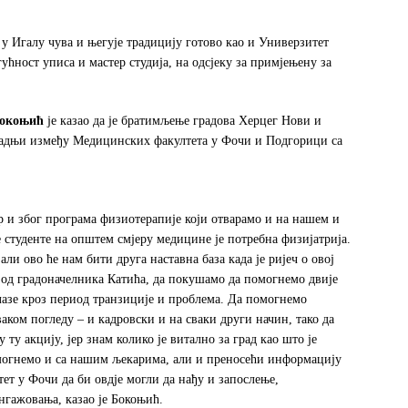
у Игалу чува и његује традицију готово као и Универзитет
ућност уписа и мастер студија, на одсјеку за примјењену за
Бокоњић
је казао да је братимљење градова Херцег Нови и
радњи између Медицинских факултета у Фочи и Подгорици са
р и због програма физиотерапије који отварамо и на нашем и
ше студенте на општем смјеру медицине је потребна физијатрија.
али ово ће нам бити друга наставна база када је ријеч о овој
и од градоначелника Катића, да покушамо да помогнемо двије
лазе кроз период транзиције и проблема. Да помогнемо
ом погледу – и кадровски и на сваки други начин, тако да
ту акцију, јер знам колико је витално за град као што је
могнемо и са нашим љекарима, али и преносећи информацију
ет у Фочи да би овдје могли да нађу и запослење,
ангажовања, казао је Бокоњић.