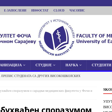
Е-ЗАПОСЛЕНИ
ИНФОСТАТ
CLOUD
ЧАСОПИС
ГАНИЗАЦИЈА
СТУДИЈЕ
НАУКА
СТУДЕНТИ
КУЛТЕТ ФОЧА
А ПРЕПИС СТУДЕНАТА СА ДРУГИХ ВИСОКОШКОЛСКИХ
 У ИСТОЧНОМ САРАЈЕВУ
И ФАКУЛТЕТ У ФОЧИ
ОБАВЈЕШТЕЊА
SKO
ухваћен споразумом о сарадњи медицинских факултета у Фочи и
 О ЈАВНОЈ ОДБРАНИ ДОКТОРСКЕ ДИСЕРТАЦИЈЕ
УПУТ
обухваћен споразумом
ВИС
ОБАВЈЕШТЕЊА