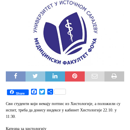
F
T
S
Share
a
w
h
c
i
a
Сви студенти који немају потпис из Хистологије, а положили су
e
t
r
испит, треба да донесу индексе у кабинет Хистологије 22.10. у
b
t
e
11:30.
o
e
o
r
Катедра за хистологију