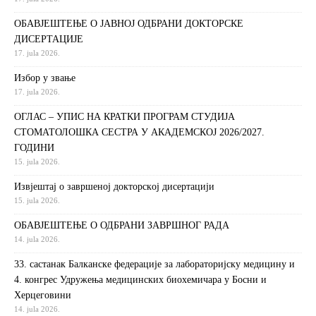
ОБАВЈЕШТЕЊЕ О ЈАВНОЈ ОДБРАНИ ДОКТОРСКЕ
ДИСЕРТАЦИЈЕ
17. jula 2026.
Избор у звање
17. jula 2026.
ОГЛАС – УПИС НА КРАТКИ ПРОГРАМ СТУДИЈА
СТОМАТОЛОШКА СЕСТРА У АКАДЕМСКОЈ 2026/2027.
ГОДИНИ
15. jula 2026.
Извjeштaj o зaвршeнoj дoктoрскoj дисeртaциjи
15. jula 2026.
ОБАВЈЕШТЕЊЕ О ОДБРАНИ ЗАВРШНОГ РАДА
14. jula 2026.
33. састанак Балканске федерације за лабораторијску медицину и
4. конгрес Удружења медицинских биохемичара у Босни и
Херцеговини
14. jula 2026.