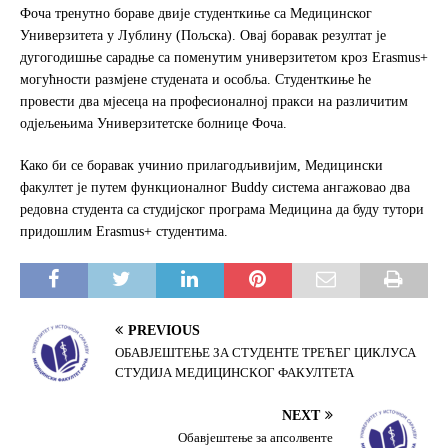
e
t
r
Фоча тренутно бораве двије студенткиње са Медицинског
b
t
e
Универзитета у Лублину (Пољска). Овај боравак резултат је
o
e
дугогодишње сарадње са поменутим универзитетом кроз Erasmus+
o
r
могућности размјене студената и особља. Студенткиње ће
k
провести два мјесеца на професионалној пракси на различитим
одјељењима Универзитетске болнице Фоча.
Како би се боравак учинио прилагодљивијим, Медицински
факултет је путем функционалног Buddy система ангажовао два
редовна студента са студијског програма Медицина да буду тутори
придошлим Erasmus+ студентима.
PREVIOUS
ОБАВЈЕШТЕЊЕ ЗА СТУДЕНТЕ ТРЕЋЕГ ЦИКЛУСА
СТУДИЈА МЕДИЦИНСКОГ ФАКУЛТЕТА
NEXT
Обавјештење за апсолвенте