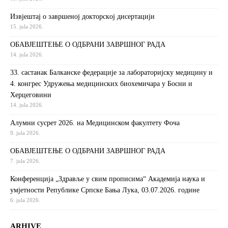
Извjeштaj o зaвршeнoj дoктoрскoj дисeртaциjи
15. jula 2026.
ОБАВЈЕШТЕЊЕ О ОДБРАНИ ЗАВРШНОГ РАДА
14. jula 2026.
33. састанак Балканске федерације за лабораторијску медицину и
4. конгрес Удружења медицинских биохемичара у Босни и
Херцеговини
14. jula 2026.
Алумни сусрет 2026. на Медицинском факултету Фоча
9. jula 2026.
ОБАВЈЕШТЕЊЕ О ОДБРАНИ ЗАВРШНОГ РАДА
7. jula 2026.
Конференција „Здравље у свим прописима“ Академија наука и
умјетности Републике Српске Бања Лука, 03.07.2026. године
6. jula 2026.
ARHIVE