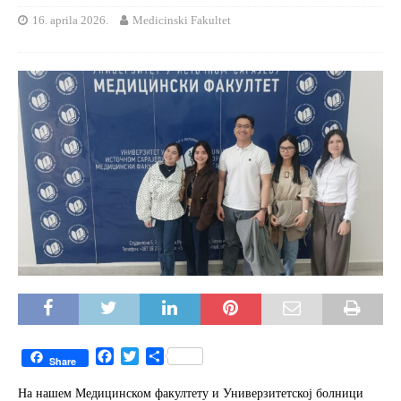
16. aprila 2026.
Medicinski Fakultet
F
T
S
Share
a
w
h
c
i
a
На нашем Медицинском факултету и Универзитетској болници