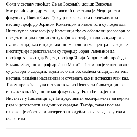
e
t
r
Фочи у саставу проф.др Дејан Бокоњић, доц.др Векослав
b
t
e
Митровић и доц.др Ненад Лаловић посјетила је Медицински
o
e
факултет у Новом Саду гђе су разговарали са продеканом за
o
r
наставу проф. др Зораном Kомазецом и након тога су посјетили
k
Институт за онкологију у Kаменици гђе су обављени разговори са
представницима три института (онкологија, кардиваскуларни и
пулмологија) као и представницима клиничког центра. Наведене
институције представљали су проф.др Зоран Радовановић,
проф.др Александар Реџек, проф.др Илија Андријевић, проф.др
Биљана Звездин и проф.др Игор Митић. Током посјете потписани
су уговори о сарадњи, којим ће бити обухваћена специјалистичка
настава, размјена наставника и студената као и истраживачки рад.
Током прољећа група истраживача из Центра за биомедицинска
истраживања Медицинског факултета у Фочи ће посјетити
Институт у Kаменици гђе ће представити експерименте на којима
раде и договорити заједничку сарадњу. Такође, током посјете
изражен је обострани интерес за продубљивање сарадње у свим
областима.