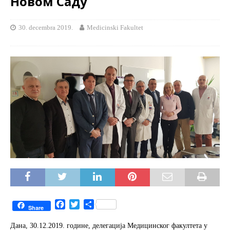
Новом Саду
30. decembra 2019.
Medicinski Fakultet
F
T
S
Share
a
w
h
c
i
a
Дана, 30.12.2019. године, делегација Медицинског факултета у