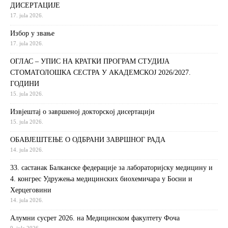
ДИСЕРТАЦИЈЕ
17. jula 2026.
Избор у звање
17. jula 2026.
ОГЛАС – УПИС НА КРАТКИ ПРОГРАМ СТУДИЈА
СТОМАТОЛОШКА СЕСТРА У АКАДЕМСКОЈ 2026/2027.
ГОДИНИ
15. jula 2026.
Извjeштaj o зaвршeнoj дoктoрскoj дисeртaциjи
15. jula 2026.
ОБАВЈЕШТЕЊЕ О ОДБРАНИ ЗАВРШНОГ РАДА
14. jula 2026.
33. састанак Балканске федерације за лабораторијску медицину и
4. конгрес Удружења медицинских биохемичара у Босни и
Херцеговини
14. jula 2026.
Алумни сусрет 2026. на Медицинском факултету Фоча