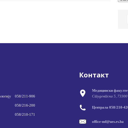
Контакт
Медицински факулте
ологију
058/211-906
Студентска 5, 73300
058/216-200
Централа 058/210-420
058/210-171
office-mf@ues.rs.ba