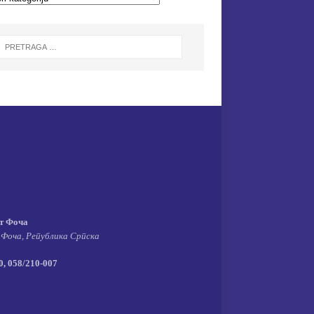
т Фоча
 Фоча, Република Српска
, 058/210-007