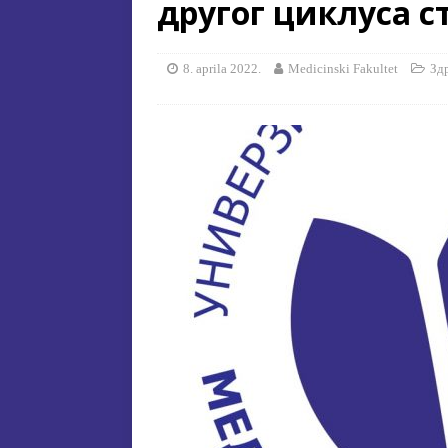
другог циклуса с
[ 15. jula 2026. ]
ОГЛАС – УПИ
АКАДЕМСКОЈ 2026/2027. ГО
8. aprila 2022.
Medicinski Fakultet
Зд
[ 15. jula 2026. ]
Извjeштaj o зaв
[ 29. oktobra 2025. ]
КОНАЧНА 
СПЕЦИЈАЛНА ЕДУКАЦИЈА 