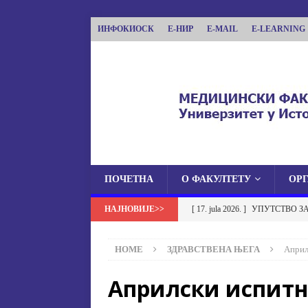
ИНФОКИОСК
Е-НИР
E-MAIL
E-LEARNING
ПОЧЕТНА
О ФАКУЛТЕТУ
ОР
МЕДИЦИНСКИ ФА
[ 17. jula 2026. ]
УПУТСТВО З
МЕДИЦИНСКИ ФАКУЛТЕТ УНИВЕРЗИТЕТА
УСТАНОВА НА МЕДИЦИНСК
HOME
ЗДРАВСТВЕНА ЊЕГА
Април
[ 17. jula 2026. ]
ОБАВЈЕШТЕЊЕ
Априлски испитни
ОБАВЈЕШТЕЊА
[ 17. jula 2026. ]
Избор у звање