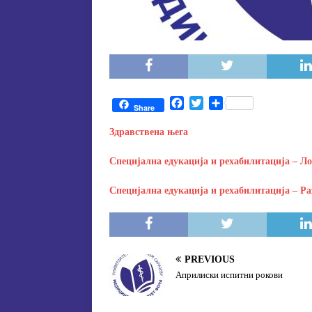
F
T
S
Share
a
w
h
c
i
a
Здравствена њега
e
t
r
b
t
e
Специјална едукација и рехабилитација – Ло
o
e
o
r
Специјална едукација и рехабилитација – Р
k
PREVIOUS
Априлиски испитни рокови