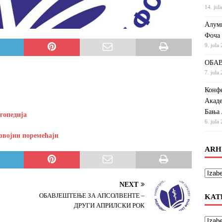
14. jul
Алумн
Фоча
9. jula
ОБАВ
7. jula
Конфе
Акаде
Бања 
гопедија
6. jula
азвојни поремећаји
ARH
NEXT
ОБАВЈЕШТЕЊЕ ЗА АПСОЛВЕНТЕ –
KAT
ДРУГИ АПРИЛСКИ РОК