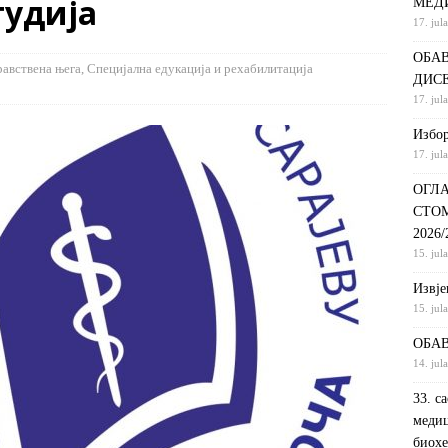
тудија
МЕД
17. jul
С НА КРАТКИ ПРОГРАМ СТУДИЈА СТОМАТОЛОШКА СЕСТРА У
ОБАВ
ДИНИ
ВИЈЕСТИ
равствена њега
,
Специјална едукација и рехабилитација
ДИС
ршeнoj дoктoрскoj дисeртaциjи
ОБАВЈЕШТЕЊА
17. jul
РАНГ ЛИСТА, ПРВИ УПИСНИ РОК ДРУГИ ЦИКЛУС СТУДИЈА –
Избор
17. jul
И РЕХАБИЛИТАЦИЈА
ОБАВЈЕШТЕЊА
ОГЛА
СТО
2026
15. jul
Извje
15. jul
ОБАВ
14. jul
33. с
медиц
биохе