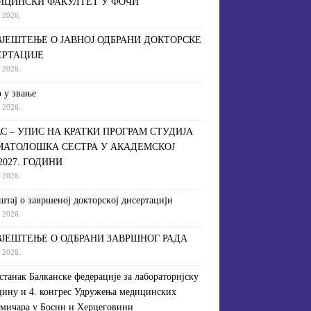
ИЦИНСКИ ФАКУЛТЕТ У ФОЧИ
a 2026.
ЈЕШТЕЊЕ О ЈАВНОЈ ОДБРАНИ ДОКТОРСКЕ
ЕРТАЦИЈЕ
a 2026.
 у звање
a 2026.
С – УПИС НА КРАТКИ ПРОГРАМ СТУДИЈА
МАТОЛОШКА СЕСТРА У АКАДЕМСКОЈ
/2027. ГОДИНИ
a 2026.
штaj o зaвршeнoj дoктoрскoj дисeртaциjи
a 2026.
ЈЕШТЕЊЕ О ОДБРАНИ ЗАВРШНОГ РАДА
a 2026.
астанак Балканске федерације за лабораторијску
ину и 4. конгрес Удружења медицинских
мичара у Босни и Херцеговини