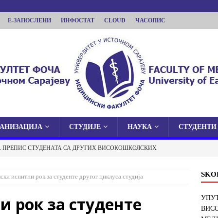
Е-ЗАПОСЛЕНИ
ИНФОСТАТ
CLOUD
ЧАСОПИС
ГАНИЗАЦИЈА
СТУДИЈЕ
НАУКА
СТУДЕНТИ
КУЛТЕТ ФОЧА
А ПРЕПИС СТУДЕНАТА СА ДРУГИХ ВИСОКОШКОЛСКИХ
 У ИСТОЧНОМ САРАЈЕВУ
И ФАКУЛТЕТ У ФОЧИ
ОБАВЈЕШТЕЊА
SKO
ски испитни рок за студенте другог циклуса студија
 О ЈАВНОЈ ОДБРАНИ ДОКТОРСКЕ ДИСЕРТАЦИЈЕ
 рок за студенте
УПУТ
ВИС
ОБАВЈЕШТЕЊА