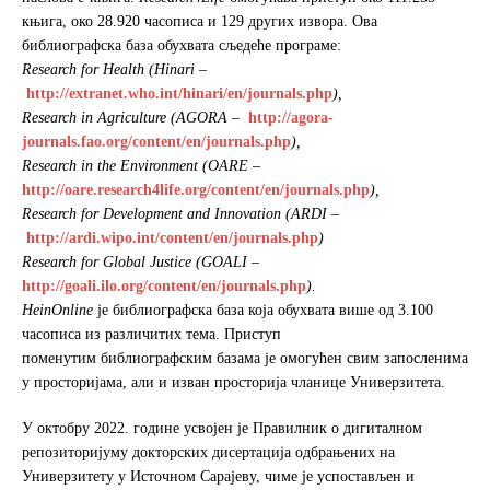
књига, око 28.920 часописа и 129 других извора. Ова
библиографска база обухвата сљедеће програме:
Research for Health (Hinari
–
http://extranet.who.int/hinari/en/journals.php
),
Research in Agriculture (AGORA
–
http://agora-
journals.fao.org/content/en/journals.php
),
Research in the Environment (OARE
–
http://oare.research4life.org/content/en/journals.php
),
Research for Development and Innovation (ARDI
–
http://ardi.wipo.int/content/en/journals.php
)
Research for Global Justice (GOALI
–
http://goali.ilo.org/content/en/journals.php
).
HeinOnline
је библиографска база која обухвата више од 3.100
часописа из различитих тема. Приступ
поменутим библиографским базама је омогућен свим запосленима
у просторијама, али и изван просторија чланице Универзитета.
У октобру 2022. године усвојен је Правилник о дигиталном
репозиторијуму докторских дисертација одбрањених на
Универзитету у Источном Сарајеву, чиме је успостављен и