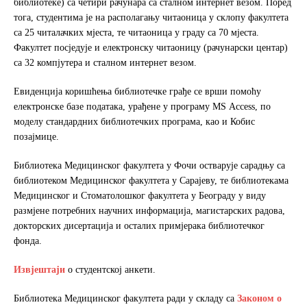
библиотеке) са четири рачунара са сталном интернет везом. Поред
тога, студентима је на располагању читаоница у склопу факултета
са 25 читалачких мјеста, те читаоница у граду са 70 мјеста.
Факултет посједује и електронску читаоницу (рачунарски центар)
са 32 компјутера и сталном интернет везом.
Евиденција коришћења библиотечке грађе се врши помоћу
електронске базе података, урађене у програму МS Аccеss, по
моделу стандардних библиотечких програма, као и Кобис
позајмице.
Библиотека Медицинског факултета у Фочи остварује сарадњу са
библиотеком Медицинског факултета у Сарајеву, те библиотекама
Медицинског и Стоматолошког факултета у Београду у виду
размјене потребних научних информација, магистарских радова,
докторских дисертација и осталих примјерака библиотечког
фонда.
Извјештаји
о студентској анкети.
Библиотека Медицинског факултета ради у складу са
Законом о