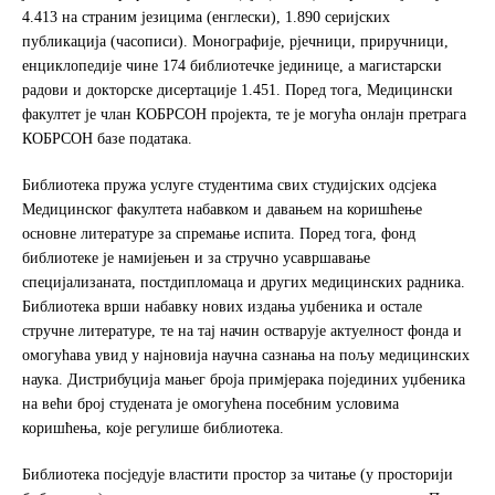
4.413 на страним језицима (енглески), 1.890 серијских
публикација (часописи). Монографије, рјечници, приручници,
енциклопедије чине 174 библиотечке јединице, а магистарски
радови и докторске дисертације 1.451. Поред тога, Медицински
факултет је члан КОБРСОН пројекта, те је могућа онлајн претрага
КОБРСОН базе података.
Библиотека пружа услуге студентима свих студијских одсјека
Медицинског факултета набавком и давањем на коришћење
основне литературе за спремање испита. Поред тога, фонд
библиотеке је намијењен и за стручно усавршавање
специјализаната, постдипломаца и других медицинских радника.
Библиотека врши набавку нових издања уџбеника и остале
стручне литературе, те на тај начин остварује актуелност фонда и
омогућава увид у најновија научна сазнања на пољу медицинских
наука. Дистрибуција мањег броја примјерака појединих уџбеника
на већи број студената је омогућена посебним условима
коришћења, које регулише библиотека.
Библиотека посједује властити простор за читање (у просторији