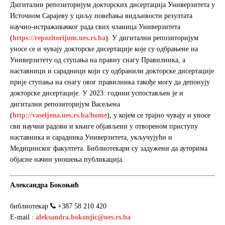
Дигитални репозиторијум докторских дисертација Универзитета у
Источном Сарајеву у циљу повећања видљивости резултата
научно-истраживачког рада свих чланица Универзитета
(
https://repozitorijum.ues.rs.ba
)
. У дигитални репозиторијум
уносе се и чувају докторске дисертације које су одбрањене на
Универзитету од ступања на правну снагу Правилника, а
наставници и сарадници који су одбранили докторске дисертације
прије ступања на снагу овог правилника такође могу да депонују
докторске дисертације. У 2023. години успостављен је и
дигитални репозиторијум Васељена
(
http://vaseljena.ues.rs.ba/home
), у којем се трајно чувају и уносе
сви научни радови и књиге објављени у отвореном приступу
наставника и сарадника Универзитета, укључујући и
Медицинског факултета. Библиотекари су задужени да ауторима
објасне начин уношења публикација.
Александра Бокоњић
библиотекар
+387 58 210 420
Е-mail :
aleksandra.bokonjic@ues.rs.ba