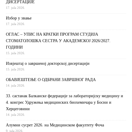
ДИСЕРТАЦИЈЕ
17. jula 2026.
Избор у звање
17. jula 2026.
ОГЛАС – УПИС НА КРАТКИ ПРОГРАМ СТУДИЈА
СТОМАТОЛОШКА СЕСТРА У АКАДЕМСКОЈ 2026/2027.
ГОДИНИ
15. jula 2026.
Извjeштaj o зaвршeнoj дoктoрскoj дисeртaциjи
15. jula 2026.
ОБАВЈЕШТЕЊЕ О ОДБРАНИ ЗАВРШНОГ РАДА
14. jula 2026.
33. састанак Балканске федерације за лабораторијску медицину и
4. конгрес Удружења медицинских биохемичара у Босни и
Херцеговини
14. jula 2026.
Алумни сусрет 2026. на Медицинском факултету Фоча
9. jula 2026.