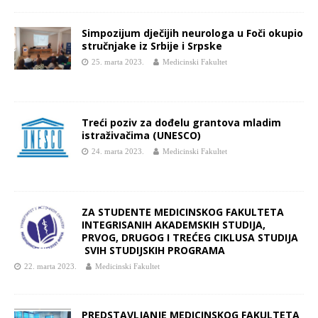
Simpozijum dječijih neurologa u Foči okupio
stručnjake iz Srbije i Srpske
25. marta 2023.
Medicinski Fakultet
Treći poziv za dođelu grantova mladim
istraživačima (UNESCO)
24. marta 2023.
Medicinski Fakultet
ZA STUDENTE MEDICINSKOG FAKULTETA
INTEGRISANIH AKADEMSKIH STUDIJA,
PRVOG, DRUGOG I TREĆEG CIKLUSA STUDIJA
SVIH STUDIJSKIH PROGRAMA
22. marta 2023.
Medicinski Fakultet
PREDSTAVLJANJE MEDICINSKOG FAKULTETA