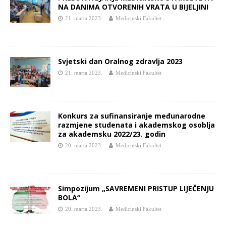
NA DANIMA OTVORENIH VRATA U BIJELJINI
21. marta 2023.
Medicinski Fakultet
Svjetski dan Oralnog zdravlja 2023
21. marta 2023.
Medicinski Fakultet
Konkurs za sufinansiranje međunarodne
razmjene studenata i akademskog osoblja
za akademsku 2022/23. godin
20. marta 2023.
Medicinski Fakultet
Simpozijum „SAVREMENI PRISTUP LIJEČENJU
BOLA“
20. marta 2023.
Medicinski Fakultet