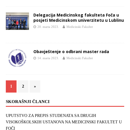
Delegacija Medicinskog fakulteta Foča u
posjeti Medicinskom univerzitetu u Lublinu
20. marta 2023.
Medicinski Fakultet
Obavještenje o odbrani master rada
14. marta 2023.
Medicinski Fakultet
1
2
»
SKORAŠNJI ČLANCI
UPUTSTVO ZA PREPIS STUDENATA SA DRUGIH
VISOKOŠKOLSKIH USTANOVA NA MEDICINSKI FAKULTET U
FOČI