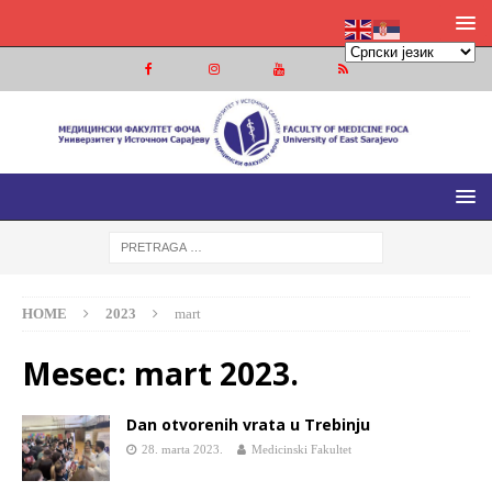
MEDICINSKI FAKULTET FOČA
MEDICINSKI FAKULTET UNIVERZITETA U ISTOČNOM
SARAJEVU
HOME
2023
mart
Mesec:
mart 2023.
Dan otvorenih vrata u Trebinju
28. marta 2023.
Medicinski Fakultet