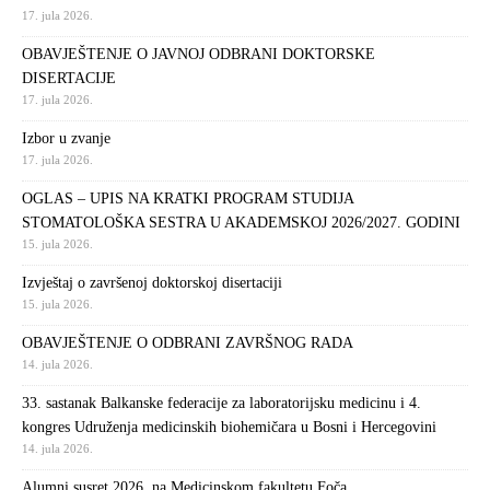
17. jula 2026.
OBAVJEŠTENJE O JAVNOJ ODBRANI DOKTORSKE
DISERTACIJE
17. jula 2026.
Izbor u zvanje
17. jula 2026.
OGLAS – UPIS NA KRATKI PROGRAM STUDIJA
STOMATOLOŠKA SESTRA U AKADEMSKOJ 2026/2027. GODINI
15. jula 2026.
Izvještaj o završenoj doktorskoj disertaciji
15. jula 2026.
OBAVJEŠTENJE O ODBRANI ZAVRŠNOG RADA
14. jula 2026.
33. sastanak Balkanske federacije za laboratorijsku medicinu i 4.
kongres Udruženja medicinskih biohemičara u Bosni i Hercegovini
14. jula 2026.
Alumni susret 2026. na Medicinskom fakultetu Foča