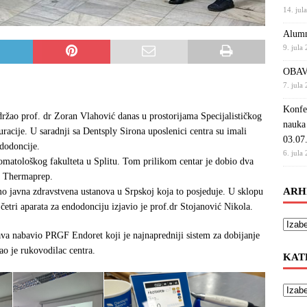
14. jul
Alumn
9. jula
OBAV
7. jula
Konfe
držao prof. dr Zoran Vlahović danas u prostorijama Specijalističkog
nauka
uracije. U saradnji sa Dentsply Sirona uposlenici centra su imali
03.07
ndodoncije.
6. jula
omatološkog fakulteta u Splitu. Tom prilikom centar je dobio dva
u Thermaprep.
ARH
 javna zdravstvena ustanova u Srpskoj koja to posjeduje. U sklopu
četri aparata za endodonciju izjavio je prof.dr Stojanović Nikola.
tava nabavio PRGF Endoret koji je najnapredniji sistem za dobijanje
ao je rukovodilac centra.
KAT