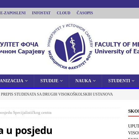
E-ZAPOSLENI
INFOSTAT
CLOUD
ČASOPIS
ANIZACIJA
STUDIJE
NAUKA
STUDENTI
LTET FOČA
 PREPIS STUDENATA SA DRUGIH VISOKOŠKOLSKIH USTANOVA
ISTOČNOM SARAJEVU
 FOČI
OBAVJEŠTENJA
SKO
osjedu Specijalističkog centra
E O JAVNOJ ODBRANI DOKTORSKE DISERTACIJE
 u posjedu
UPUT
VISO
OBAVJEŠTENJA