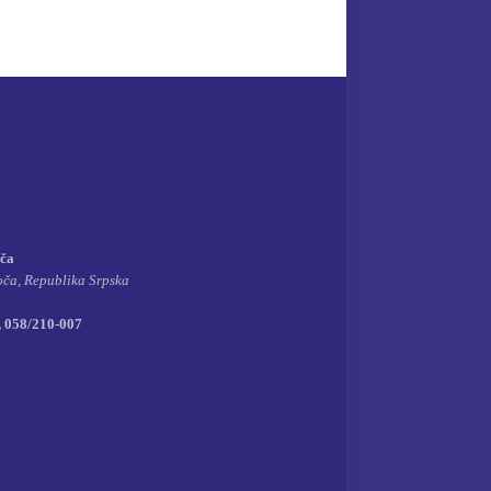
oča
oča, Republika Srpska
, 058/210-007