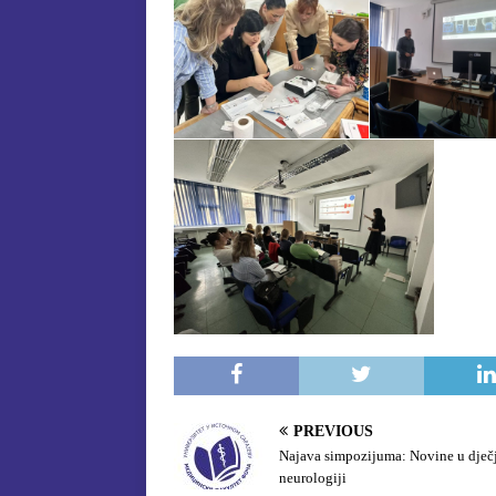
PREVIOUS
Najava simpozijuma: Novine u dječ
neurologiji