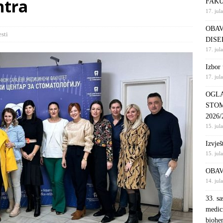
ntra
FAKU
17. jul
S NA KRATKI PROGRAM STUDIJA STOMATOLOŠKA SESTRA U
OBAV
DINI
VIJESTI
esti
DISE
enoj doktorskoj disertaciji
OBAVJEŠTENJA
17. jul
ANG LISTA, PRVI UPISNI ROK DRUGI CIKLUS STUDIJA –
Izbor 
17. jul
EHABILITACIJA
OBAVJEŠTENJA
OGLA
STOM
2026/
15. jul
Izvješ
15. jul
OBAV
14. jul
33. sa
medic
biohe