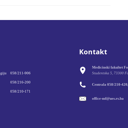
Kontakt
Medicinski fakultet F
ogiju
058/211-906
Studentska 5, 73300 F
058/216-200
Centrala 058/210-420
058/210-171
office-mf@ues.rs.ba