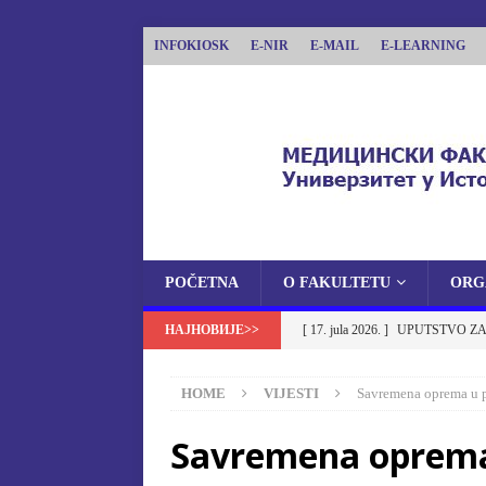
INFOKIOSK
E-NIR
E-MAIL
E-LEARNING
POČETNA
O FAKULTETU
ORG
MEDICINSKI FAKU
[ 17. jula 2026. ]
UPUTSTVO ZA
MEDICINSKI FAKULTET UNIVERZITETA U 
NA MEDICINSKI FAKULTET U
HOME
VIJESTI
Savremena oprema u p
[ 17. jula 2026. ]
OBAVJEŠTENJ
Savremena oprema
OBAVJEŠTENJA
[ 17. jula 2026. ]
Izbor u zvanje