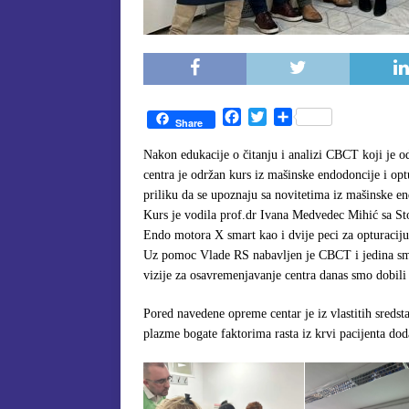
F
T
S
Share
a
w
h
c
i
a
Nakon edukacije o čitanju i analizi CBCT koji je o
e
t
r
centra je održan kurs iz mašinske endodoncije i opt
b
t
e
priliku da se upoznaju sa novitetima iz mašinske e
o
e
Kurs je vodila prof.dr Ivana Medvedec Mihić sa St
o
r
Endo motora X smart kao i dvije peci za opturacij
k
Uz pomoc Vlade RS nabavljen je CBCT i jedina smo
vizije za osavremenjavanje centra danas smo dobili 
Pored navedene opreme centar je iz vlastitih sreds
plazme bogate faktorima rasta iz krvi pacijenta dod