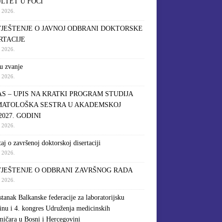
LTET U FOČI
a 2026.
JEŠTENJE O JAVNOJ ODBRANI DOKTORSKE
RTACIJE
a 2026.
u zvanje
a 2026.
S – UPIS NA KRATKI PROGRAM STUDIJA
ATOLOŠKA SESTRA U AKADEMSKOJ
2027. GODINI
a 2026.
taj o završenoj doktorskoj disertaciji
a 2026.
JEŠTENJE O ODBRANI ZAVRŠNOG RADA
a 2026.
stanak Balkanske federacije za laboratorijsku
inu i 4. kongres Udruženja medicinskih
mičara u Bosni i Hercegovini