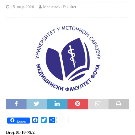
15. maja 2026.
Medicinski Fakultet
F
T
S
Share
a
w
h
c
i
a
Broj:01-10
-79/2