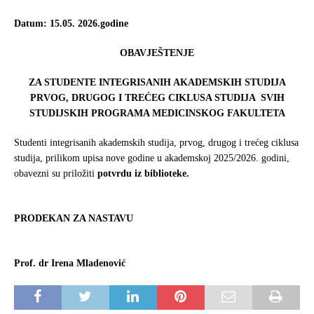
e
t
r
b
t
e
Datum:
15.05. 2026
.
godine
o
e
o
r
OBAVJEŠTENJE
k
ZA
STUDENTE INTEGRISANIH AKADEMSKIH STUDIJA
PRVOG, DRUGOG I TREĆEG CIKLUSA STUDIJA
SVIH
STUDIJSKIH PROGRAMA
MEDICINSKOG FAKULTETA
Studenti integrisanih akademskih studija, prvog, drugog i trećeg ciklusa
studija, prilikom upisa nove godine u akademskoj 2025/2026. godini,
obavezni su priložiti
potvrdu iz biblioteke.
PRODEKAN ZA NASTAVU
Prof. dr Irena Mladenović