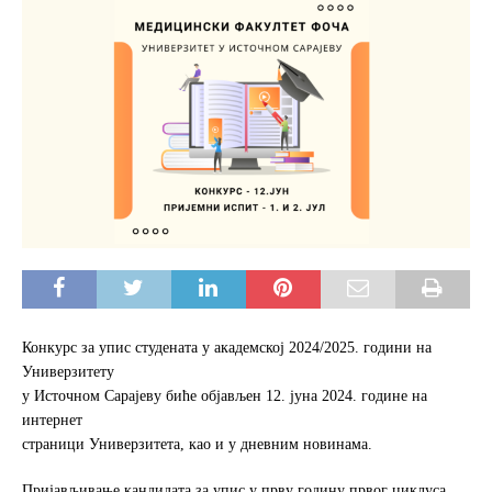
Конкурс за упис студената у академској 2024/2025. години на
Универзитету
у Источном Сарајеву биће објављен 12. јуна 2024. године на
интернет
страници Универзитета, као и у дневним новинама.
Пријављивање кандидата за упис у прву годину првог циклуса