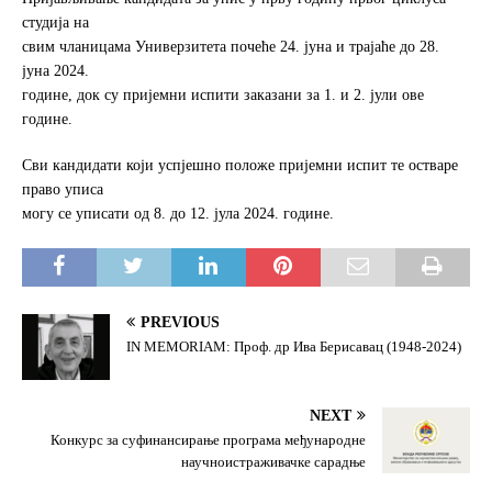
студија на
свим чланицама Универзитета почеће 24. јуна и трајаће до 28.
јуна 2024.
године, док су пријемни испити заказани за 1. и 2. јули ове
године.
Сви кандидати који успјешно положе пријемни испит те остваре
право уписа
могу се уписати од 8. до 12. јула 2024. године.
PREVIOUS
IN MEMORIAM: Проф. др Ива Берисавац (1948-2024)
NEXT
Конкурс за суфинансирање програма међународне
научноистраживачке сарадње