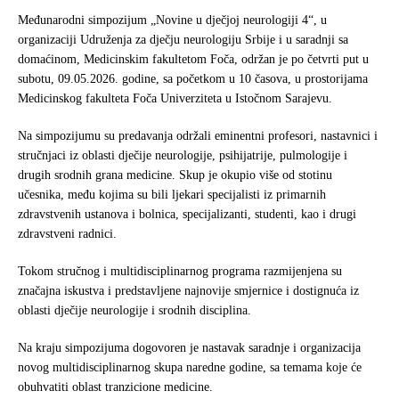
a
w
h
c
i
a
Međunarodni simpozijum „Novine u dječjoj neurologiji 4“, u
e
t
r
organizaciji Udruženja za dječju neurologiju Srbije i u saradnji sa
b
t
e
domaćinom, Medicinskim fakultetom Foča, održan je po četvrti put u
o
e
subotu, 09.05.2026. godine, sa početkom u 10 časova, u prostorijama
o
r
Medicinskog fakulteta Foča Univerziteta u Istočnom Sarajevu.
k
Na simpozijumu su predavanja održali eminentni profesori, nastavnici i
stručnjaci iz oblasti dječije neurologije, psihijatrije, pulmologije i
drugih srodnih grana medicine. Skup je okupio više od stotinu
učesnika, među kojima su bili ljekari specijalisti iz primarnih
zdravstvenih ustanova i bolnica, specijalizanti, studenti, kao i drugi
zdravstveni radnici.
Tokom stručnog i multidisciplinarnog programa razmijenjena su
značajna iskustva i predstavljene najnovije smjernice i dostignuća iz
oblasti dječije neurologije i srodnih disciplina.
Na kraju simpozijuma dogovoren je nastavak saradnje i organizacija
novog multidisciplinarnog skupa naredne godine, sa temama koje će
obuhvatiti oblast tranzicione medicine.