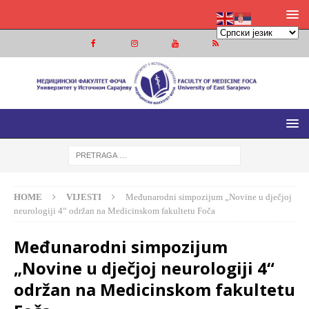
MEDICINSKI FAKULTET FOČA
MEDICINSKI FAKULTET UNIVERZITETA U ISTOČNOM
SARAJEVU
HOME
VIJESTI
Međunarodni simpozijum „Novine u dječjoj
neurologiji 4“ održan na Medicinskom fakultetu Foča
Međunarodni simpozijum
„Novine u dječjoj neurologiji 4“
održan na Medicinskom fakultetu