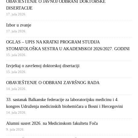
OBAVJEŠTENJE O JAVNOJ ODBRANI DOKTORSKE
DISERTACIJE
17. jula 2026.
Izbor u zvanje
17. jula 2026.
OGLAS – UPIS NA KRATKI PROGRAM STUDIJA
STOMATOLOŠKA SESTRA U AKADEMSKOJ 2026/2027. GODINI
15. jula 2026.
Izvještaj o završenoj doktorskoj disertaciji
15. jula 2026.
OBAVJEŠTENJE O ODBRANI ZAVRŠNOG RADA
14. jula 2026.
33. sastanak Balkanske federacije za laboratorijsku medicinu i 4.
kongres Udruženja medicinskih biohemičara u Bosni i Hercegovini
14. jula 2026.
Alumni susret 2026. na Medicinskom fakultetu Foča
9. jula 2026.