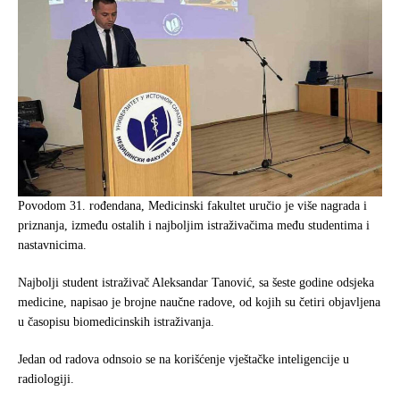
Povodom 31. rođendana, Medicinski fakultet uručio je više nagrada i
priznanja, između ostalih i najboljim istraživačima među studentima i
nastavnicima.
Najbolji student istraživač Aleksandar Tanović, sa šeste godine odsjeka
medicine, napisao je brojne naučne radove, od kojih su četiri objavljena
u časopisu biomedicinskih istraživanja.
Jedan od radova odnsoio se na korišćenje vještačke inteligencije u
radiologiji.