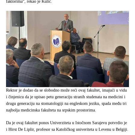
faktorima“, rekao je Kulić.
Rektor je dodao da se slobodno može reći ovaj fakultet, imajući u vidu
i činjenicu da je upisao petu generaciju stranih studenata na medicini i
drugu generaciju na stomatologiji na engleskom jeziku, spada među tri
najbolja medicinska fakulteta na srpskim prostorima.
Da je ovaj fakultet ponos Univerziteta u Istočnom Sarajevu potvrdio je
i Hirst De Liplir, profesor sa Katoličkog univeriteta u Levenu u Belgiji.