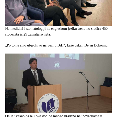
Na medicini i stomatologiji na engleskom jeziku trenutno studira 450
studenata iz 29 zemalja svijeta.
„Po tome smo ubjedljivo najveći u BiH“, kaže dekan Dejan Bokonjić.
On je istakao da je i ove godine mnogo urađeno na inovacijama u