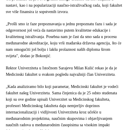
nastavi, kao i na popularizaciji naučno-istraživačkog rada, koji fakultet
sve više finansira iz sopstvenih izvora.
„Prošli smo iz faze prepoznavanja u jednu prepoznatu fazu i sada je
odgovornost još veća da nastavimo putem kvalitetne edukacije i
kvalitetnog istraživanja. Posebna nam je čast da smo sada u procesu
međunarodne akreditacije, koju vrši mađarska državna agencija, što će
nam omogućiti još bolju i lakšu prolaznost naših diploma širom
svijeta“, dodao je Bokonjić.
Rektor Univerziteta u Istočnom Sarajevu Milan Kulić rekao je da je
Medicinski fakultet u svakom pogledu najvažniji član Univerziteta.
„Kada analiziramo bilo koji parametar, Medicinski fakultet je vodeći
fakultet našeg Univerziteta. Sama činjenica da je 25 odsto studenata
koji su ove godine upisali Univerzitet sa Medicinskog fakulteta,
profesori Medicinskog fakulteta daju nemjerljiv doprinos
internacionalizaciji i vidljivosti Univerziteta kroz učešće u
međunarodnim projektima, naučnim skupovima i objavljivanjem
naučnih radova u međunarodnim časopisima sa visokim impakt