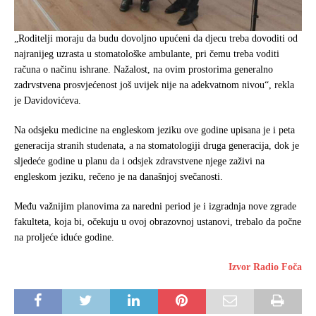
„Roditelji moraju da budu dovoljno upućeni da djecu treba dovoditi od
najranijeg uzrasta u stomatološke ambulante, pri čemu treba voditi
računa o načinu ishrane. Nažalost, na ovim prostorima generalno
zadrvstvena prosvjećenost još uvijek nije na adekvatnom nivou“, rekla
je Davidovićeva.
Na odsjeku medicine na engleskom jeziku ove godine upisana je i peta
generacija stranih studenata, a na stomatologiji druga generacija, dok je
sljedeće godine u planu da i odsjek zdravstvene njege zaživi na
engleskom jeziku, rečeno je na današnjoj svečanosti.
Među važnijim planovima za naredni period je i izgradnja nove zgrade
fakulteta, koja bi, očekuju u ovoj obrazovnoj ustanovi, trebalo da počne
na proljeće iduće godine.
Izvor Radio Foča