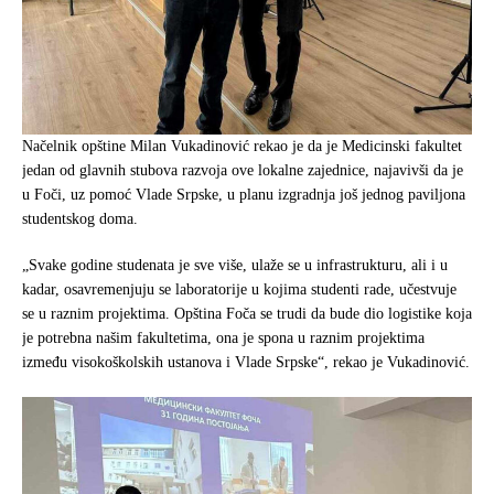
Načelnik opštine Milan Vukadinović rekao je da je Medicinski fakultet
jedan od glavnih stubova razvoja ove lokalne zajednice, najavivši da je
u Foči, uz pomoć Vlade Srpske, u planu izgradnja još jednog paviljona
studentskog doma.
„Svake godine studenata je sve više, ulaže se u infrastrukturu, ali i u
kadar, osavremenjuju se laboratorije u kojima studenti rade, učestvuje
se u raznim projektima. Opština Foča se trudi da bude dio logistike koja
je potrebna našim fakultetima, ona je spona u raznim projektima
između visokoškolskih ustanova i Vlade Srpske“, rekao je Vukadinović.