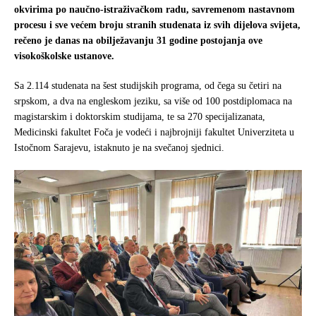
e
t
r
okvirima po naučno-istraživačkom radu, savremenom nastavnom
b
t
e
procesu i sve većem broju stranih studenata iz svih dijelova svijeta,
o
e
rečeno je danas na obilježavanju 31 godine postojanja ove
o
r
visokoškolske ustanove.
k
Sa 2.114 studenata na šest studijskih programa, od čega su četiri na
srpskom, a dva na engleskom jeziku, sa više od 100 postdiplomaca na
magistarskim i doktorskim studijama, te sa 270 specijalizanata,
Medicinski fakultet Foča je vodeći i najbrojniji fakultet Univerziteta u
Istočnom Sarajevu, istaknuto je na svečanoj sjednici.