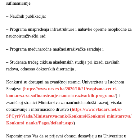
b
t
e
sufinansiranje:
o
e
o
r
– Naučnih publikacija;
k
– Programa unapređenja infrastrukture i nabavke opreme neophodne za
naučnoistraživački rad;
– Programa međunarodne naučnoistraživačke saradnje i
– Studenata trećeg ciklusa akademskih studija pri izradi završnih
radova, odnosno doktorskih disertacija .
Konkursi su dostupni na zvaničnoj stranici Univerziteta u Istočnom
Sarajevu
(https://www.ues.rs.ba/2020/10/21/raspisana-cetiri-
konkursa-za-sufinansiranje-naucoistrazivackih-programa/
) i
zvaničnoj stranici Ministarstva za naučnotehnološki razvoj, visoko
obrazovanje i informaciono društvo (
https://www.vladars.net/sr-
SPCyrl/Vlada/Ministarstva/mnk/Konkursi/Konkursi_ministarstva/
Konkursi_nauke/Pages/default.aspx
)
Napominjemo Vas da se prijavni obrasci dostavljaju na Univerzitet u