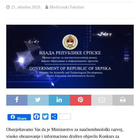
21. oktobra 2020.
Medicinski Fakultet
F
T
S
Share
a
w
h
c
i
a
Obavještavamo Vas da je Ministarstvo za naučnotehnološki razvoj,
e
t
r
visoko obrazovanje i informaciono društvo objavilo Konkurs za