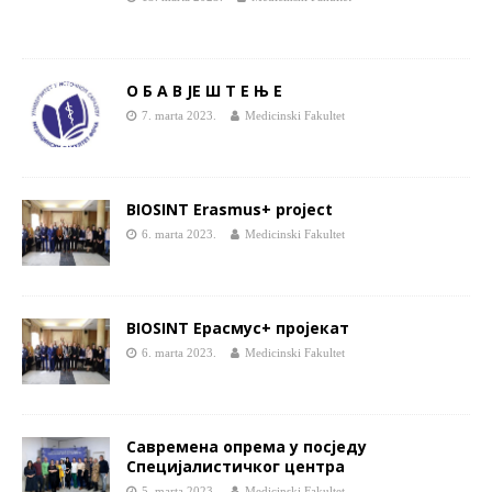
О Б А В ЈЕ Ш Т Е Њ Е
7. marta 2023.
Medicinski Fakultet
BIOSINT Erasmus+ project
6. marta 2023.
Medicinski Fakultet
BIOSINT Ерасмус+ пројекат
6. marta 2023.
Medicinski Fakultet
Савремена опрема у посједу
Специјалистичког центра
5. marta 2023.
Medicinski Fakultet