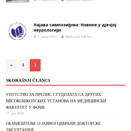
Најава симпозијума: Новине у дjечјој
неурологији
1. marta 2023.
Medicinski Fakultet
«
1
2
SKORAŠNJI ČLANCI
УПУТСТВО ЗА ПРЕПИС СТУДЕНАТА СА ДРУГИХ
ВИСОКОШКОЛСКИХ УСТАНОВА НА МЕДИЦИНСКИ
ФАКУЛТЕТ У ФОЧИ
17. jula 2026.
ОБАВЈЕШТЕЊЕ О ЈАВНОЈ ОДБРАНИ ДОКТОРСКЕ
ДИСЕРТАЦИЈЕ