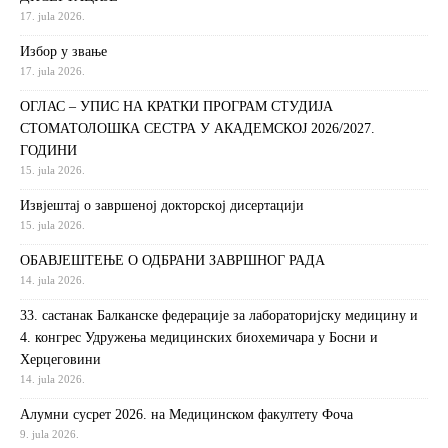
17. jula 2026.
Избор у звање
17. jula 2026.
ОГЛАС – УПИС НА КРАТКИ ПРОГРАМ СТУДИЈА
СТОМАТОЛОШКА СЕСТРА У АКАДЕМСКОЈ 2026/2027.
ГОДИНИ
15. jula 2026.
Извjeштaj o зaвршeнoj дoктoрскoj дисeртaциjи
15. jula 2026.
ОБАВЈЕШТЕЊЕ О ОДБРАНИ ЗАВРШНОГ РАДА
14. jula 2026.
33. састанак Балканске федерације за лабораторијску медицину и
4. конгрес Удружења медицинских биохемичара у Босни и
Херцеговини
14. jula 2026.
Алумни сусрет 2026. на Медицинском факултету Фоча
9. jula 2026.